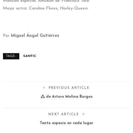
Mención especial:
Amukan
de Francisco Toro
Mejor actriz: Carolina Flores,
Harley Queen.
Por
Miguel Ángel Gutiérrez
SANFIC
TAGS :
PREVIOUS ARTICLE
⁂ de Arturo Molina Burgos
NEXT ARTICLE
Tanto espacio en cada lugar