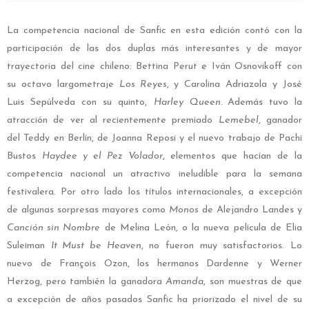
La competencia nacional de Sanfic en esta edición contó con la
participación de las dos duplas más interesantes y de mayor
trayectoria del cine chileno: Bettina Perut e Iván Osnovikoff con
su octavo largometraje
Los Reyes
, y Carolina Adriazola y José
Luis Sepúlveda con su quinto,
Harley Queen
.
Además tuvo la
atracción de ver al recientemente premiado
Lemebel
, ganador
del Teddy en Berlín, de Joanna Reposi y el nuevo trabajo de Pachi
Bustos
Haydee y el Pez Volador
, elementos que hacían de la
competencia nacional un atractivo ineludible para la semana
festivalera. Por otro lado los títulos internacionales, a excepción
de algunas sorpresas mayores como
Monos
de Alejandro Landes y
Canción sin Nombre
de Melina León, o la nueva película de Elia
Suleiman
It Must be Heaven
, no fueron muy satisfactorios. Lo
nuevo de François Ozon, los hermanos Dardenne y Werner
Herzog, pero también la ganadora
Amanda
, son muestras de que
a excepción de años pasados Sanfic ha priorizado el nivel de su