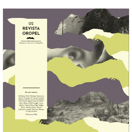
Martín Berliner
Cuerpo exhibido, proliferado,
dolido – Por Sören Molano-
Cajamarca
Sobre arquitectura, cine y los
balls cromáticos de Gaga:
bienvenidos a mi museo de la
brutalidad – Por Carla
Duimovich