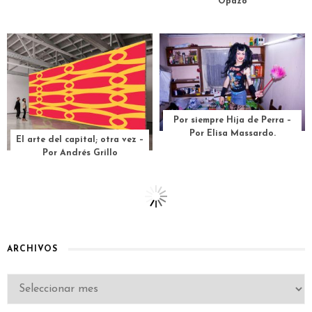
Opazo
Por siempre Hija de Perra –
Por Elisa Massardo.
El arte del capital; otra vez –
Por Andrés Grillo
Violeta en Wallmapu – Por
Jorge Gutiérrez Pizarro
el pasto que gobierna un
lenguaje de sueños – Por
Anne Boyer – Traducción de