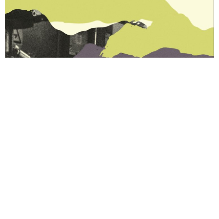
¿Existe el arte gay? – Por Leo
Después de la utopía:
Bersani – Traducción de
Biocenosis – Por Pedro
Rodrigo Zamorano
Donoso
Nada es más maleable,
Reconfiguraciones del
reutilizable y ubicuo que las
costumbrismo – Por Nicolás
palabras – Entrevista a
González
Nathalie Goffard – Por
Luciano Contreras