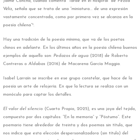
Jaime Concha, cuando comenta “Tarde en el hospital” de Pezoa
Véliz, señala que se trata de una “miniatura… de una expresión
vastamente concentrada, como por primera vez se alcanza en la
poesía chilena”¹
.
Hay una tradición de la poesía mínima, que va de los poetas
chinos en adelante. En los últimos años en la poesía chilena buenos
ejemplos de aquello son:
Pedazos de agua
(2018) de Roberto
Contreras o
Aldabas
(2016) de Macarena García Moggia.
Isabel Larraín se inscribe en ese grupo constelar, que hace de la
poesía un arte de relojería. En que la lectura se realiza con un
monóculo para captar los detalles.
El valor del silencio
(Cuarto Propio, 2025), es una joya del tejido,
compuesto por dos capítulos: “En la memoria” y “Póstumo”. Este
poemario tiene alrededor de treinta y dos poemas sin título, que
nos indica que esta elección despersonalizadora (sin título) del