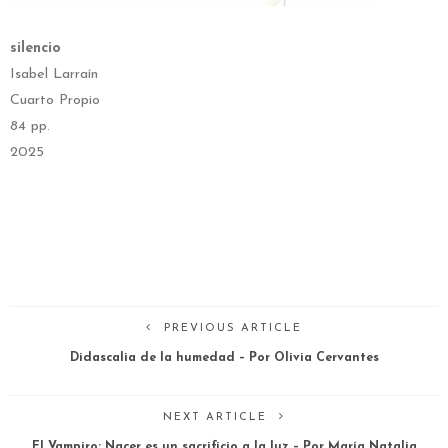
silencio
Isabel Larraín
Cuarto Propio
84 pp.
2025
PREVIOUS ARTICLE
Didascalia de la humedad – Por Olivia Cervantes
NEXT ARTICLE
El Vampiro: Nacer es un sacrificio a la luz – Por María Natalia