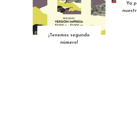
Ya p
nuestr
¡Tenemos segundo
número!