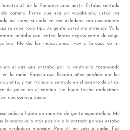
kilómetro 33 de la Panamericana norte. Estaba sentado
 del camino. Pensé que era un vagabundo, usted me
alado así como si nada en esa peladera, con una maleta
 taxi se sube todo tipo de gente, usted me entiende. Yo lo
l hombre andaba con lentes, lentes negros como de ciego.
llero. Me dio las indicaciones, «voy a la casa de mi
ando el aire que entraba por la ventanilla. tarareando
en la radio. Parecía que llevaba años perdido por los
rapiento, y tan tranquilo sentado en el asiento de atrás,
ose de polvo en el camino. Un buen trecho anduvimos,
abe, una carrera buena.
 ese palacio había un montón de gente esperándolo. Me
ue lo acercara lo más posible a la entrada porque estaba
una verdadera mansión. Pero él no veía a nadie. Fue