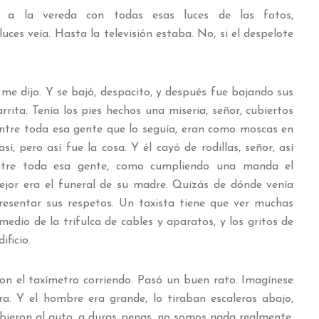
e a la vereda con todas esas luces de las fotos,
ces veía. Hasta la televisión estaba. No, si el despelote
me dijo. Y se bajó, despacito, y después fue bajando sus
rrita. Tenía los pies hechos una miseria, señor, cubiertos
entre toda esa gente que lo seguía, eran como moscas en
í, pero así fue la cosa. Y él cayó de rodillas, señor, así
ntre toda esa gente, como cumpliendo una manda el
jor era el funeral de su madre. Quizás de dónde venía
esentar sus respetos. Un taxista tiene que ver muchas
edio de la trifulca de cables y aparatos, y los gritos de
ificio.
n el taxímetro corriendo. Pasó un buen rato. Imagínese
a. Y el hombre era grande, lo tiraban escaleras abajo,
bieron al auto, a duras penas, no somos nada realmente.