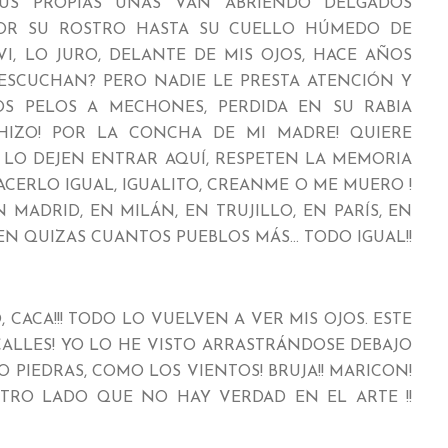
SUS PROPIAS UÑAS VAN ABRIENDO DELGADOS
OR SU ROSTRO HASTA SU CUELLO HÚMEDO DE
VI, LO JURO, DELANTE DE MIS OJOS, HACE AÑOS
 ESCUCHAN? PERO NADIE LE PRESTA ATENCIÓN Y
OS PELOS A MECHONES, PERDIDA EN SU RABIA
 HIZO! POR LA CONCHA DE MI MADRE! QUIERE
 LO DEJEN ENTRAR AQUÍ, RESPETEN LA MEMORIA
HACERLO IGUAL, IGUALITO, CREANME O ME MUERO !
MADRID, EN MILÁN, EN TRUJILLO, EN PARÍS, EN
EN QUIZAS CUANTOS PUEBLOS MÁS… TODO IGUAL!!
, CACA!!! TODO LO VUELVEN A VER MIS OJOS. ESTE
ALLES! YO LO HE VISTO ARRASTRÁNDOSE DEBAJO
PIEDRAS, COMO LOS VIENTOS! BRUJA!! MARICON!
TRO LADO QUE NO HAY VERDAD EN EL ARTE !!