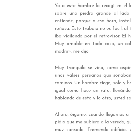
Yo a este hombre lo recogí en el 
sobre una piedra grande al lado
entiende, porque a esa hora, inst
roñosa. Este trabajo no es fácil, al
iba vigilando por el retrovisor. E
Muy amable en todo caso, un caba
madre», me dijo.
Muy tranquilo se vino, como aspir
unos valses peruanos que sonaban 
caminos. Un hombre ciego, solo y ha
igual como hace un rato, llenánd
hablando de esto y lo otro, usted s
Ahora, óigame, cuando llegamos a
pidió que me subiera a la vereda, q
muy cansado. Tremendo edificio, 