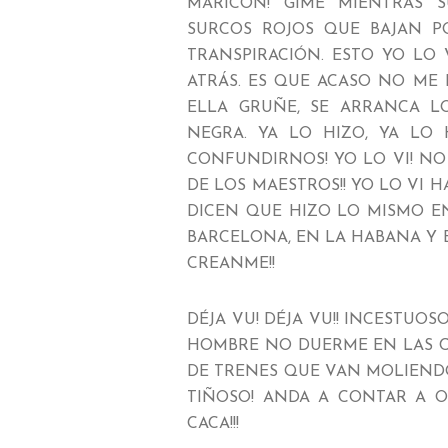
MARICON! GIME MIENTRAS 
SURCOS ROJOS QUE BAJAN P
TRANSPIRACIÓN. ESTO YO LO 
ATRÁS. ES QUE ACASO NO ME
ELLA GRUÑE, SE ARRANCA L
NEGRA. YA LO HIZO, YA LO
CONFUNDIRNOS! YO LO VI! NO
DE LOS MAESTROS!! YO LO VI 
DICEN QUE HIZO LO MISMO EN 
BARCELONA, EN LA HABANA Y 
CREANME!!
DÉJA VU! DÉJA VU!! INCESTUOSO
HOMBRE NO DUERME EN LAS C
DE TRENES QUE VAN MOLIENDO 
TIÑOSO! ANDA A CONTAR A O
CACA!!!