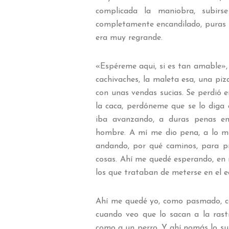
complicada la maniobra, subirs
completamente encandilado, puras lu
era muy regrande.
«Espéreme aqui, si es tan amable», 
cachivaches, la maleta esa, una piza
con unas vendas sucias. Se perdió 
la caca, perdóneme que se lo diga as
iba avanzando, a duras penas e
hombre. A mí me dio pena, a lo me
andando, por qué caminos, para pr
cosas. Ahí me quedé esperando, en m
los que trataban de meterse en el ed
Ahí me quedé yo, como pasmado, co
cuando veo que lo sacan a la rastr
como a un perro. Y ahí nomás lo su