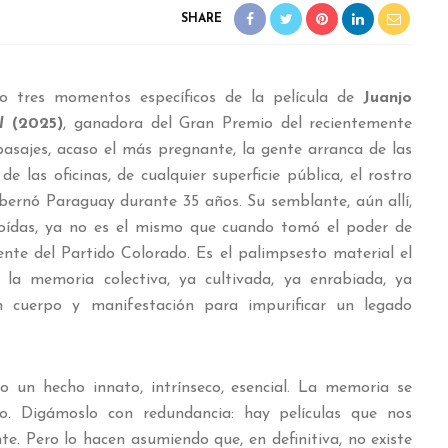
SHARE
 o tres momentos específicos de la película de
Juanjo
l
(2025)
, ganadora del Gran Premio del recientemente
pasajes, acaso el más pregnante, la gente arranca de las
de las oficinas, de cualquier superficie pública, el rostro
obernó Paraguay durante 35 años. Su semblante, aún allí,
roídas, ya no es el mismo que cuando tomó el poder de
rente del Partido Colorado. Es el palimpsesto material el
 la memoria colectiva, ya cultivada, ya enrabiada, ya
en cuerpo y manifestación para impurificar un legado
 un hecho innato, intrínseco, esencial. La memoria se
o. Digámoslo con redundancia: hay películas que nos
e. Pero lo hacen asumiendo que, en definitiva, no existe