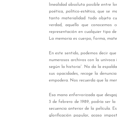
linealidad absoluta posible entre lo
poética,
político-estética
, que se ma
tanto materialidad: todo objeto c
verdad, aquello que conocemos
representación en cualquier tipo de 
La memoria es cuerpo, forma, mater
En este sentido, podemos decir que 
numerosos archivos con la unívoca in
según la historia”. No da la espalda
sus opacidades, recoge la denuncia
empodera. Nos recuerda que la memo
Esa mano enfervorizada que desgaja 
3 de febrero de 1989, podría ser l
secuencia anterior de la película. 
glorificación popular, acaso impos