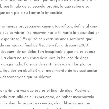
si le preguntaran, diría que sus películas favoritas son
obreestímulo de su escuela propia, lo que retiene son
 que dan pie a su fantasía imposible.
s primeras proyecciones cinematográficas, define al cine,
o sus sombras: “se mueven hacia ti, hacia la oscuridad en
es espantosa”. Es quizá con esas mismas sombras que
de sus ojos al final de
Requiem for a dream
(2000).
, después, de un dolor tan inexplicable que no es capaz
 La chica no tan chica descubre la belleza de ángel
o gangrenado. Formas de sentir nuevas en los planos
, líquidos en ebullición, el movimiento de las sustancias
 y desconocidos que se dilatan.
or primera vez que eso es el final de algo. Vuelve al
ivido más allá de su experiencia, de haber incorporado
 un saber de su propio cuerpo, algo difuso como un