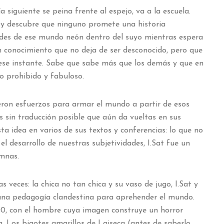
a siguiente se peina frente al espejo, va a la escuela.
y descubre que ninguno promete una historia
dades de ese mundo neón dentro del suyo mientras espera
n conocimiento que no deja de ser desconocido, pero que
 ese instante. Sabe que sabe más que los demás y que en
lo prohibido y fabuloso.
eron esfuerzos para armar el mundo a partir de esos
 sin traducción posible que aún da vueltas en sus
ta idea en varios de sus textos y conferencias: lo que no
el desarrollo de nuestras subjetividades, I.Sat fue un
mnas.
s veces: la chica no tan chica y su vaso de jugo, I.Sat y
e una pedagogía clandestina para aprehender el mundo.
00, con el hombre cuya imagen construye un horror
ra. Los bigotes amarillos de Laiseca (antes de saberlo