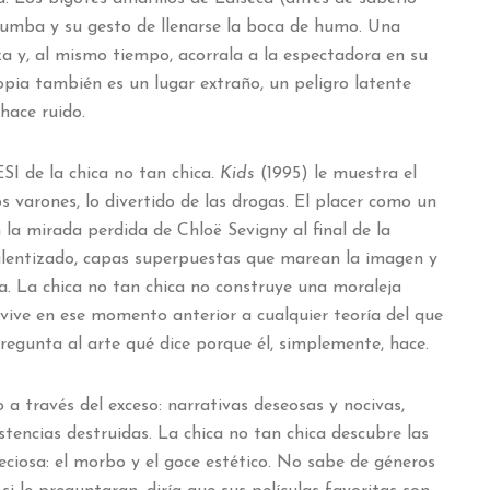
tumba y su gesto de llenarse la boca de humo. Una
a y, al mismo tiempo, acorrala a la espectadora en su
opia también es un lugar extraño, un peligro latente
hace ruido.
ESI de la chica no tan chica.
Kids
(1995) le muestra el
s varones, lo divertido de las drogas. El placer como un
 la mirada perdida de Chloë Sevigny al final de la
alentizado, capas superpuestas que marean la imagen y
la. La chica no tan chica no construye una moraleja
: vive en ese momento anterior a cualquier teoría del que
regunta al arte qué dice porque él, simplemente, hace.
 a través del exceso: narrativas deseosas y nocivas,
stencias destruidas. La chica no tan chica descubre las
iosa: el morbo y el goce estético. No sabe de géneros