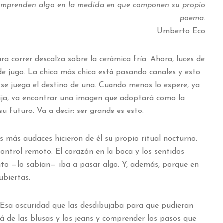
comprenden algo en la medida en que componen su propio
poema.
Umberto Eco
a correr descalza sobre la cerámica fría. Ahora, luces de
 de jugo. La chica más chica está pasando canales y esto
se juega el destino de una. Cuando menos lo espere, ya
elija, va encontrar una imagen que adoptará como la
su futuro. Va a decir: ser grande es esto.
s más audaces hicieron de él su propio ritual nocturno.
ontrol remoto. El corazón en la boca y los sentidos
o —lo sabían— iba a pasar algo. Y, además, porque en
cubiertas.
o. Esa oscuridad que las desdibujaba para que pudieran
lá de las blusas y los jeans y comprender los pasos que