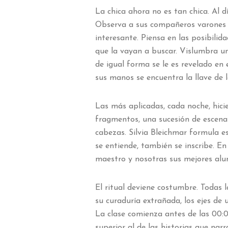
La chica ahora no es tan chica. Al dí
Observa a sus compañeros varones 
interesante. Piensa en las posibili
que la vayan a buscar. Vislumbra u
de igual forma se le es revelado en
sus manos se encuentra la llave de 
Las más aplicadas, cada noche, hici
fragmentos, una sucesión de escenas
cabezas. Silvia Bleichmar formula es
se entiende, también se inscribe. En 
maestro y nosotras sus mejores alu
El ritual deviene costumbre. Todas la
su curaduría extrañada, los ejes d
La clase comienza antes de las 00:
superior al de las historias que nar