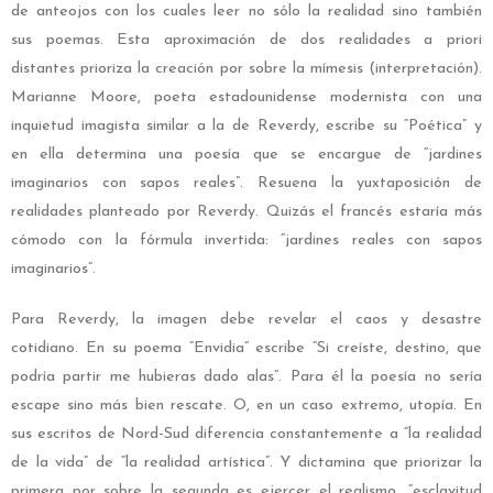
de anteojos con los cuales leer no sólo la realidad sino también
sus poemas. Esta aproximación de dos realidades a priori
distantes prioriza la creación por sobre la mímesis (interpretación).
Marianne Moore, poeta estadounidense modernista con una
inquietud imagista similar a la de Reverdy, escribe su “Poética” y
en ella determina una poesía que se encargue de “jardines
imaginarios con sapos reales”. Resuena la yuxtaposición de
realidades planteado por Reverdy. Quizás el francés estaría más
cómodo con la fórmula invertida: “jardines reales con sapos
imaginarios”.
Para Reverdy, la imagen debe revelar el caos y desastre
cotidiano. En su poema “Envidia” escribe “Si creíste, destino, que
podría partir me hubieras dado alas”. Para él la poesía no sería
escape sino más bien rescate. O, en un caso extremo, utopía. En
sus escritos de Nord-Sud diferencia constantemente a “la realidad
de la vida” de “la realidad artística”. Y dictamina que priorizar la
primera por sobre la segunda es ejercer el realismo, “esclavitud