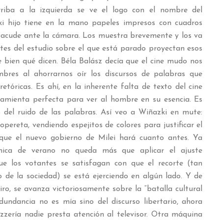
rriba a la izquierda se ve el logo con el nombre del
i hijo tiene en la mano papeles impresos con cuadros
sacude ante la cámara. Los muestra brevemente y los va
ntes del estudio sobre el que está parado proyectan esos
 bien qué dicen. Béla Balász decía que el cine mudo nos
mbres al ahorrarnos oír los discursos de palabras que
retóricas. Es ahí, en la inherente falta de texto del cine
rramienta perfecta para ver al hombre en su esencia. Es
ado del ruido de las palabras. Así veo a Wiñazki en mute:
opereta, vendiendo espejitos de colores para justificar el
a que el nuevo gobierno de Milei hará cuanto antes. Ya
ómica de verano no queda más que aplicar el ajuste
ue los votantes se satisfagan con que el recorte (tan
 de la sociedad) se está ejerciendo en algún lado. Y de
ro, se avanza victoriosamente sobre la “batalla cultural
edundancia no es mía sino del discurso libertario, ahora
pizzería nadie presta atención al televisor. Otra máquina