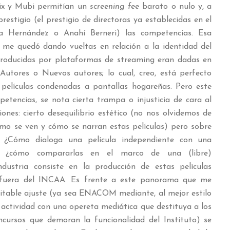
lix y Mubi permitían un
screening fee
barato o nulo y, a
prestigio (el prestigio de directoras ya establecidas en el
 Hernández o Anahí Berneri) las competencias. Esa
 me quedó dando vueltas en relación a la identidad del
s producidas por plataformas de streaming eran dadas en
Autores o Nuevos autores; lo cual, creo, está perfecto
 películas condenadas a pantallas hogareñas. Pero este
petencias, se nota cierta trampa o injusticia de cara al
iones: cierto desequilibrio estético (no nos olvidemos de
mo se ven y cómo se narran estas películas) pero sobre
). ¿Cómo dialoga una película independiente con una
ho, ¿cómo compararlas en el marco de una (libre)
dustria consiste en la producción de estas películas
r fuera del INCAA. Es frente a este panorama que me
evitable ajuste (ya sea ENACOM mediante, al mejor estilo
a actividad con una opereta mediática que destituya a los
ncursos que demoran la funcionalidad del Instituto) se