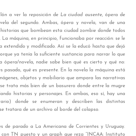
lón a ver la reposición de
La ciudad ausente
, ópera de
novela del segundo. Ambas, ópera y novela, van de una
 historias que bombean esta ciudad zombie donde todos
 La máquina, en principio, funcionaba por reacción: se le
ía extendido y modificado. Así se la educó hasta que dejó
orque ya tenía la suficiente sustancia para narrar lo que
la ópera/novela, nadie sabe bien qué es cierto y qué no:
 es pasado, qué es presente. En la novela la máquina está
imágenes, objetos y mobiliario que ampara las narrativas
ra se trata más bien de un basurero donde entre la mugre
ando historias y personajes. En ambas, eso sí, hay una
tario) donde se enumeran y describen las distintas
e tratara de un archivo al borde del colapso.
es de parado a La Americana de Corrientes y Uruguay.
e con TN puesto y un graph que reza “INCAA: Instituto