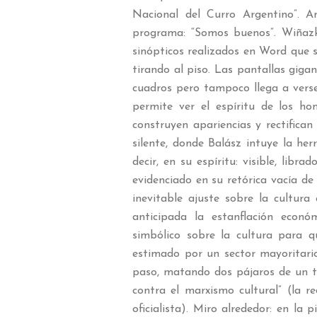
Nacional del Curro Argentino”. A
programa: “Somos buenos”. Wiñazk
sinópticos realizados en Word que 
tirando al piso. Las pantallas giga
cuadros pero tampoco llega a verse
permite ver el espíritu de los ho
construyen apariencias y rectifican 
silente, donde Balász intuye la he
decir, en su espíritu: visible, libr
evidenciado en su retórica vacía de 
inevitable ajuste sobre la cultur
anticipada la estanflación econ
simbólico sobre la cultura para q
estimado por un sector mayoritario
paso, matando dos pájaros de un ti
contra el marxismo cultural” (la r
oficialista). Miro alrededor: en la 