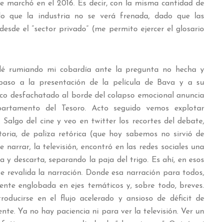
 marchó en el 2016. Es decir, con la misma cantidad de
o que la industria no se verá frenada, dado que las
esde el “sector privado” (me permito ejercer el glosario
dé rumiando mi cobardía ante la pregunta no hecha y
aso a la presentación de la película de Bava y a su
tico desfachatado al borde del colapso emocional anuncia
artamento del Tesoro. Acto seguido vemos explotar
 Salgo del cine y veo en twitter los recortes del debate,
ctoria, de paliza retórica (que hoy sabemos no sirvió de
arrar, la televisión, encontró en las redes sociales una
y descarta, separando la paja del trigo. Es ahí, en esos
se revalida la narración. Donde esa narración para todos,
ente englobada en ejes temáticos y, sobre todo, breves.
oducirse en el flujo acelerado y ansioso de déficit de
te. Ya no hay paciencia ni para ver la televisión. Ver un