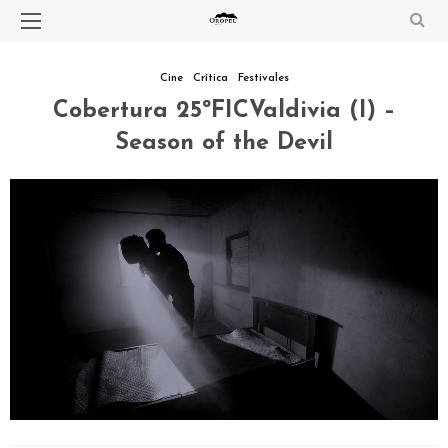
Cine
Crítica
Festivales
Cobertura 25ºFICValdivia (I) –
Season of the Devil