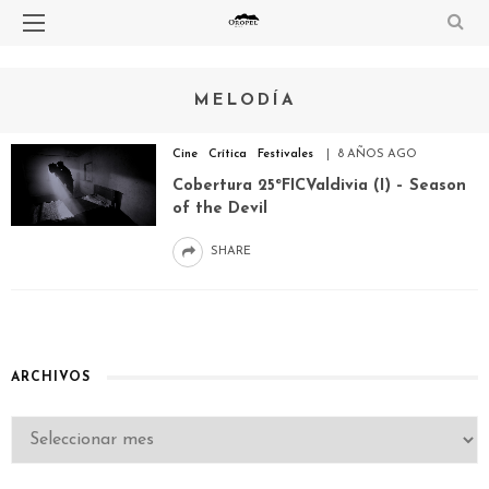
MELODÍA
Cine
Crítica
Festivales
8 AÑOS AGO
Cobertura 25ºFICValdivia (I) – Season
of the Devil
SHARE
ARCHIVOS