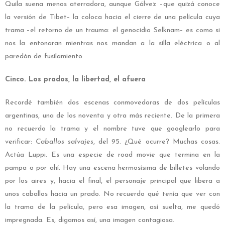
Quila suena menos aterradora, aunque Gálvez –que quizá conoce
la versión de Tibet– la coloca hacia el cierre de una película cuya
trama –el retorno de un trauma: el genocidio Selknam– es como si
nos la entonaran mientras nos mandan a la silla eléctrica o al
paredón de fusilamiento.
Cinco. Los prados, la libertad, el afuera
Recordé también dos escenas conmovedoras de dos películas
argentinas, una de los noventa y otra más reciente. De la primera
no recuerdo la trama y el nombre tuve que googlearlo para
verificar:
Caballos salvajes
, del 95. ¿Qué ocurre? Muchas cosas.
Actúa Luppi. Es una especie de road movie que termina en la
pampa o por ahí. Hay una escena hermosísima de billetes volando
por los aires y, hacia el final, el personaje principal que libera a
unos caballos hacia un prado. No recuerdo qué tenía que ver con
la trama de la película, pero esa imagen, así suelta, me quedó
impregnada. Es, digamos así, una imagen contagiosa.