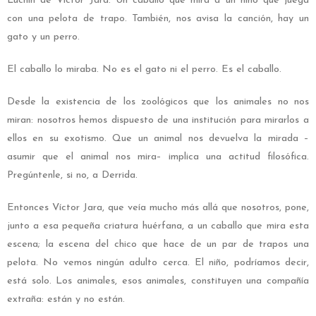
Luchín de Víctor Jara. Un caballo que mira a un niño que juega
con una pelota de trapo. También, nos avisa la canción, hay un
gato y un perro.
El caballo lo miraba. No es el gato ni el perro. Es el caballo.
Desde la existencia de los zoológicos que los animales no nos
miran: nosotros hemos dispuesto de una institución para mirarlos a
ellos en su exotismo. Que un animal nos devuelva la mirada –
asumir que el animal nos mira– implica una actitud filosófica.
Pregúntenle, si no, a Derrida.
Entonces Víctor Jara, que veía mucho más allá que nosotros, pone,
junto a esa pequeña criatura huérfana, a un caballo que mira esta
escena; la escena del chico que hace de un par de trapos una
pelota. No vemos ningún adulto cerca. El niño, podríamos decir,
está solo. Los animales, esos animales, constituyen una compañía
extraña: están y no están.