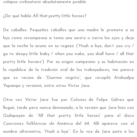
colapso civilizatorio absolutamente posible.
¿De qué habla
All that pretty little horses
?
De caballos. Pequeños caballos que una madre le promete a su
hijo como recompensa si toma una siesta o cierra los ojos y deja
que la noche lo acune en su regazo (“Hush a bye, don’t you cry /
go to sleepy little baby / when you wake, you shall have / all that
pretty little horsies”). Por su origen campesino y su habitación en
la república de la tradición oral de los trabajadores, me parece
que es vecina de “Duerme negrito”, que recopiló Atahualpa
Yupanqui y versionó, entre otros Víctor Jara.
Otra vez Víctor Jara: fue por
Colonos
de Felipe Gálvez que
llegué, tarde pero nunca demasiado, a la versión que Jara hizo con
Quilapayún de “All that pretty little horses” para el disco
Canciones folklóricas de América
del 68. Allí aparece con el
nombre alternativo, “Hush a bye”. En la voz de Jara junto a los