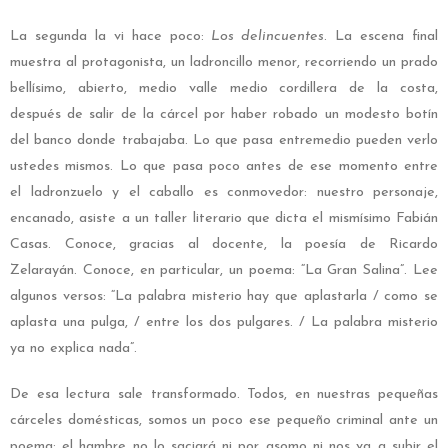
La segunda la vi hace poco:
Los delincuentes
. La escena final
muestra al protagonista, un ladroncillo menor, recorriendo un prado
bellísimo, abierto, medio valle medio cordillera de la costa,
después de salir de la cárcel por haber robado un modesto botín
del banco donde trabajaba. Lo que pasa entremedio pueden verlo
ustedes mismos. Lo que pasa poco antes de ese momento entre
el ladronzuelo y el caballo es conmovedor: nuestro personaje,
encanado, asiste a un taller literario que dicta el mismísimo Fabián
Casas. Conoce, gracias al docente, la poesía de Ricardo
Zelarayán. Conoce, en particular, un poema: “La Gran Salina”. Lee
algunos versos: “La palabra misterio hay que aplastarla / como se
aplasta una pulga, / entre los dos pulgares. / La palabra misterio
ya no explica nada”.
De esa lectura sale transformado. Todos, en nuestras pequeñas
cárceles domésticas, somos un poco ese pequeño criminal ante un
poema: el hambre no lo saciará ni por asomo ni nos va a subir el