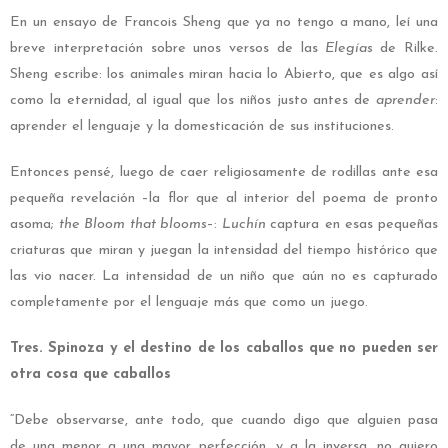
En un ensayo de Francois Sheng que ya no tengo a mano, leí una
breve interpretación sobre unos versos de las
Elegías
de Rilke.
Sheng escribe: los animales miran hacia lo Abierto, que es algo así
como la eternidad, al igual que los niños justo antes de
aprender
:
aprender el lenguaje y la domesticación de sus instituciones.
Entonces pensé, luego de caer religiosamente de rodillas ante esa
pequeña revelación –la flor que al interior del poema de pronto
asoma;
the Bloom that blooms
–:
Luchín
captura en esas pequeñas
criaturas que miran y juegan la intensidad del tiempo histórico que
las vio nacer. La intensidad de un niño que aún no es capturado
completamente por el lenguaje más que como un juego.
Tres. Spinoza y el destino de los caballos que no pueden ser
otra cosa que caballos
“Debe observarse, ante todo, que cuando digo que alguien pasa
de una menor a una mayor perfección, y a la inversa, no quiero