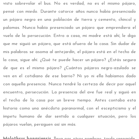
visto sobrevolar el bus. No es verdad, no es el mismo pájaro,
pensé con miedo. Durante catorce años nunca había presenciado
un pájaro negro en una población de tierra y cemento, chincol y
palomas. Nunca había presenciado un pájaro que emprendiera el
vuelo de la persecución. Entro a casa, mi madre está ahí, le digo
que me siguió un pájaro, que está afuera de la casa. Sin dudar de
mis palabras se asoma al antejardín, el pájaro está en el techo de
la casa, sigue ahí. ¿Qué te puede hacer un pájaro? ¿Estás segura
de que es el mismo pájaro? ¿Cuántos pájaros negro-azulado se
ven en el cotidiano de ese barrio? Ni yo ni ella habíamos dado
con aquella presencia. Nunca tendré la certeza de decir por aquel
encuentro, persecución. La presencia del ave fue real y siguió en
el techo de la casa por un breve tiempo. Antes contaba esta
historia como una anécdota paranormal, con el escepticismo y el
ímpetu humano de dar sentido a cualquier situación, pero los
pájaros vuelan, persiguen así sin más.
Molothrus bonariensis,
lleva por otros nombres: tordo renegrido,