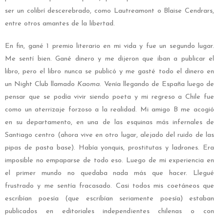
ser un colibrí descerebrado, como Lautreamont o Blaise Cendrars,
entre otros amantes de la libertad.
En fin, gané 1 premio literario en mi vida y fue un segundo lugar.
Me sentí bien. Gané dinero y me dijeron que iban a publicar el
libro, pero el libro nunca se publicó y me gasté todo el dinero en
un Night Club llamado
Kaoma
. Venía llegando de España luego de
pensar que se podía vivir siendo poeta y mi regreso a Chile fue
como un aterrizaje forzoso a la realidad. Mi amigo B me acogió
en su departamento, en una de las esquinas más infernales de
Santiago centro (ahora vive en otro lugar, alejado del ruido de las
pipas de pasta base). Había yonquis, prostitutas y ladrones. Era
imposible no empaparse de todo eso. Luego de mi experiencia en
el primer mundo no quedaba nada más que hacer. Llegué
frustrado y me sentía fracasado. Casi todos mis coetáneos que
escribían poesía (que escribían seriamente poesía) estaban
publicados en editoriales independientes chilenas o con