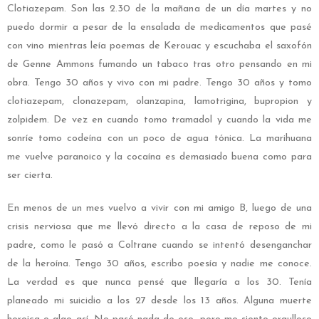
Clotiazepam. Son las 2.30 de la mañana de un día martes y no
puedo dormir a pesar de la ensalada de medicamentos que pasé
con vino mientras leía poemas de Kerouac y escuchaba el saxofón
de Genne Ammons fumando un tabaco tras otro pensando en mi
obra. Tengo 30 años y vivo con mi padre. Tengo 30 años y tomo
clotiazepam, clonazepam, olanzapina, lamotrigina, bupropion y
zolpidem. De vez en cuando tomo tramadol y cuando la vida me
sonríe tomo codeína con un poco de agua tónica. La marihuana
me vuelve paranoico y la cocaína es demasiado buena como para
ser cierta.
En menos de un mes vuelvo a vivir con mi amigo B, luego de una
crisis nerviosa que me llevó directo a la casa de reposo de mi
padre, como le pasó a Coltrane cuando se intentó desenganchar
de la heroína. Tengo 30 años, escribo poesía y nadie me conoce.
La verdad es que nunca pensé que llegaría a los 30. Tenía
planeado mi suicidio a los 27 desde los 13 años. Alguna muerte