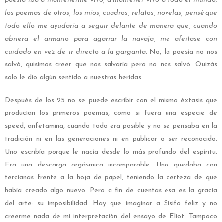
poesía iba a mantenerme vivo, a mantener vivo a todo el mundo;
los poemas de otros, los míos, cuadros, relatos, novelas, pensé que
todo ello me ayudaría a seguir delante de manera que, cuando
abriera el armario para agarrar la navaja, me afeitase con
cuidado en vez de ir directo a la garganta.
No, la poesía no nos
salvó, quisimos creer que nos salvaría pero no nos salvó. Quizás
solo le dio algún sentido a nuestras heridas.
Después de los 25 no se puede escribir con el mismo éxtasis que
producían los primeros poemas, como si fuera una especie de
speed, anfetamina, cuando todo era posible y no se pensaba en la
tradición ni en las generaciones ni en publicar o ser reconocido.
Uno escribía porque le nacía desde lo más profundo del espíritu.
Era una descarga orgásmica incomparable. Uno quedaba con
tercianas frente a la hoja de papel, teniendo la certeza de que
había creado algo nuevo. Pero a fin de cuentas esa es la gracia
del arte: su imposibilidad. Hay que imaginar a Sísifo feliz y no
creerme nada de mi interpretación del ensayo de Eliot. Tampoco