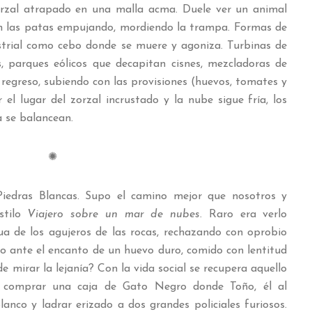
orzal atrapado en una malla acma. Duele ver un animal
on las patas empujando, mordiendo la trampa. Formas de
strial como cebo donde se muere y agoniza. Turbinas de
, parques eólicos que decapitan cisnes, mezcladoras de
egreso, subiendo con las provisiones (huevos, tomates y
el lugar del zorzal incrustado y la nube sigue fría, los
a se balancean.
✺
iedras Blancas. Supo el camino mejor que nosotros y
stilo
Viajero sobre un mar de nubes
. Raro era verlo
 de los agujeros de las rocas, rechazando con oprobio
lo ante el encanto de un huevo duro, comido con lentitud
e mirar la lejanía? Con la vida social se recupera aquello
al comprar una caja de Gato Negro donde Toño, él al
anco y ladrar erizado a dos grandes policiales furiosos.