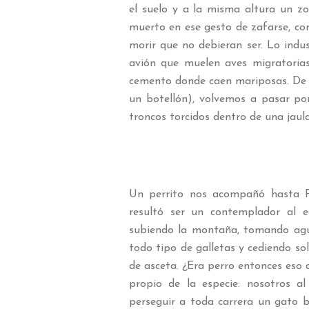
el suelo y a la misma altura un z
muerto en ese gesto de zafarse, c
morir que no debieran ser. Lo indu
avión que muelen aves migratorias
cemento donde caen mariposas. De r
un botellón), volvemos a pasar por 
troncos torcidos dentro de una jaul
Un perrito nos acompañó hasta P
resultó ser un contemplador al e
subiendo la montaña, tomando agua
todo tipo de galletas y cediendo so
de asceta. ¿Era perro entonces eso d
propio de la especie: nosotros 
perseguir a toda carrera un gato bl