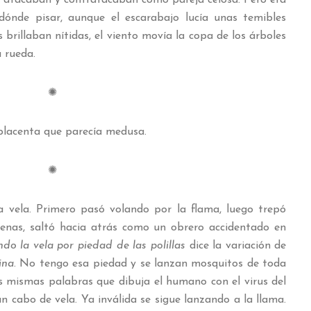
 dónde pisar, aunque el escarabajo lucía unas temibles
as brillaban nítidas, el viento movía la copa de los árboles
a rueda.
✺
placenta que parecía medusa.
✺
a vela. Primero pasó volando por la flama, luego trepó
enas, saltó hacia atrás como un obrero accidentado en
do la vela por piedad de las polillas
dice la variación de
ina
. No tengo esa piedad y se lanzan mosquitos de toda
as mismas palabras que dibuja el humano con el virus del
n cabo de vela. Ya inválida se sigue lanzando a la llama.