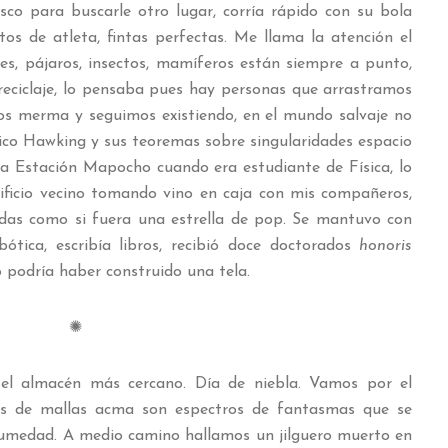
sco para buscarle otro lugar, corría rápido con su bola
os de atleta, fintas perfectas.
Me llama la atención el
jes, pájaros, insectos, mamíferos están siempre a punto,
reciclaje, lo pensaba pues hay personas que arrastramos
s merma y seguimos existiendo, en el mundo salvaje no
sico Hawking y sus teoremas sobre singularidades espacio
 la Estación Mapocho cuando era estudiante de Física, lo
ficio vecino tomando vino en caja con mis compañeros,
ruedas como si fuera una estrella de pop. Se mantuvo con
ótica, escribía libros, recibió doce doctorados
honoris
no podría haber construido una tela.
✺
el almacén más cercano. Día de niebla. Vamos por el
ás de mallas acma son espectros de fantasmas que se
humedad. A medio camino hallamos un jilguero muerto en