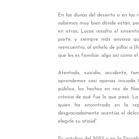
En las dunas del desierto o en las 
sabemos muy bien dónde están, pero
en otras, Lucas resalta el sinsent
parte, y siempre más ansiosa qu
reencuentro, al anhelo de pillar a
que les es familiar: algo así como 
Atentado, suicidio, accidente, 
aprendemos casi apenas iniciada
público, los hechos en voz de Na
crónica de qué fue lo que pasó. La
quien ha encontrado en la rep
desgraciadamente acentúa el dolor
elegirle su ataúd”.
Es octubre del 2023 y en la Escuel