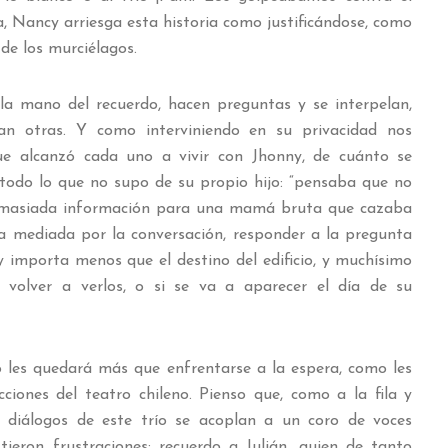
a, Nancy arriesga esta historia como justificándose, como
a de los murciélagos.
la mano del recuerdo, hacen preguntas y se interpelan,
llan otras. Y como interviniendo en su privacidad nos
que alcanzó cada uno a vivir con Jhonny, de cuánto se
todo lo que no supo de su propio hijo: “pensaba que no
 demasiada información para una mamá bruta que cazaba
ra mediada por la conversación, responder a la pregunta
 importa menos que el destino del edificio, y muchísimo
l volver a verlos, o si se va a aparecer el día de su
 les quedará más que enfrentarse a la espera, como les
cciones del teatro chileno. Pienso que, como a la fila y
s diálogos de este trío se acoplan a un coro de voces
tieron frustraciones: recuerdo a Julián, quien de tanto