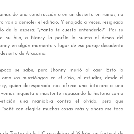
ruinas de una construcción o en un desierto en ruinas, no
 van a demoler el edificio. Y enojado a veces, resignado
ido de la espera: “¿tanto te cuesta entenderlo?”. Por su
e su hijo, a Nancy la porfía la sujeta al deseo del
 Jhonny en algún momento y lugar de ese paraje decadente
el desierto de Atacama.
tampoco se sabe, pero Jhonny murió al caer. Esto lo
Como los murciélagos en el cielo
, al estudiar, desde el
ncy, quien desesperada nos ofrece una bitácora o una
 vemos inquieta e insistente repasando la historia como
etición una maniobra contra el olvido, pero que
: “soñé con elegirle muchas cosas más y ahora me toca
a de Teatro de la UC se celebra el
Volcán
, un festival de