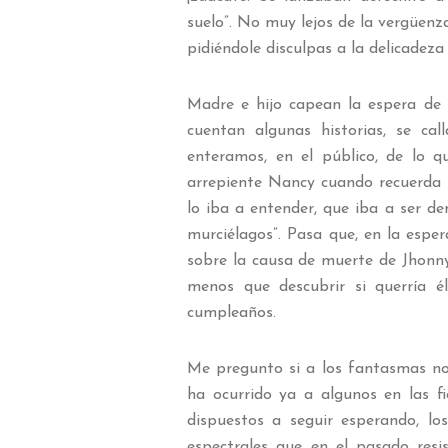
suelo”. No muy lejos de la vergüenz
pidiéndole disculpas a la delicadez
Madre e hijo capean la espera de 
cuentan algunas historias, se ca
enteramos, en el público, de lo 
arrepiente Nancy cuando recuerda 
lo iba a entender, que iba a ser
murciélagos”. Pasa que, en la espe
sobre la causa de muerte de Jhonny
menos que descubrir si querría é
cumpleaños.
Me pregunto si a los fantasmas no
ha ocurrido ya a algunos en las fi
dispuestos a seguir esperando, lo
espectrales que en el pasado resis