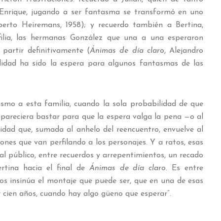
 Enrique, jugando a ser fantasma se transformó en uno
erto Heiremans, 1958); y recuerdo también a Bertina,
filia, las hermanas González que una a una esperaron
partir definitivamente (
Ánimas de día claro
, Alejandro
ilidad ha sido la espera para algunos fantasmas de las
ismo a esta familia, cuando la sola probabilidad de que
areciera bastar para que la espera valga la pena —o al
lidad que, sumada al anhelo del reencuentro, envuelve al
ones que van perfilando a los personajes. Y a ratos, esas
al público, entre recuerdos y arrepentimientos, un recado
rtina hacia el final de
Ánimas de día claro.
Es entre
os insinúa el montaje que puede ser, que en una de esas
r cien años, cuando hay algo güeno que esperar”.