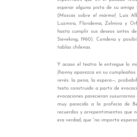
esperar alguna pista de su amigo
(
Moscas sobre el mármol,
Luis Alb
Luzmira, Floridema, Zelmira y Or
hasta cumplir sus deseos antes de 
Sieveking, 1960). Condena y posib
tablas chilenas.
Y acaso el teatro le entregue lo m
Jhonny aparezca en su cumpleaños p
revés: la pena, la espera—; probabi
texto construido a partir de evocaci
evocaciones parecieran susurrarnos 
muy parecido a la profecía de Be
recuerdos y arrepentimientos que n
era verdad, que “no importa espera