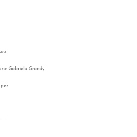
seo
noro: Gabriela Grandy
ópez
e