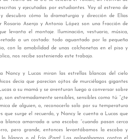
escritas y ejecutadas por estudiantes. Voy al estreno de
y descubro cómo la dramaturgia y dirección de Elías
r Rosario Asenjo y Antonio López son una fracción de
e levanta el montaje. Iluminación, vestuario, música,
apretado a un costado: todo aguantado por la pequeña
io, con la amabilidad de unas colchonetas en el piso y
blico, nos recibe sosteniendo este trabajo.
a Nancy y Lucas miran las estrellas blancas del cielo
icos decía que parecían ojitos de murciélagos gigantes
 Lucas a su mamá y se aventuran luego a conversar sobre
y, son extremadamente sensibles, sensibles como tú: “¿te
rmica de alguien, o, reconocerlo solo por su temperatura
es que surge el recuerdo, y Nancy le cuenta a Lucas que
a blanca amarrada a una escoba: “cuando pasan cerca
ro, pero grande, entonces levantábamos la escoba y
a lo blanco o al frío ¡Pam! Los golpeábamos contra el