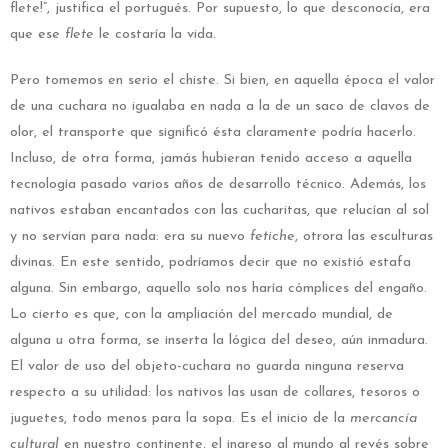
flete!”, justifica el portugués. Por supuesto, lo que desconocía, era
que ese
flete
le costaría la vida.
Pero tomemos en serio el chiste. Si bien, en aquella época el valor
de una cuchara no igualaba en nada a la de un saco de clavos de
olor, el transporte que significó ésta claramente podría hacerlo.
Incluso, de otra forma, jamás hubieran tenido acceso a aquella
tecnología pasado varios años de desarrollo técnico. Además, los
nativos estaban encantados con las cucharitas, que relucían al sol
y no servían para nada: era su nuevo
fetiche
, otrora las esculturas
divinas. En este sentido, podríamos decir que no existió estafa
alguna. Sin embargo, aquello solo nos haría cómplices del engaño.
Lo cierto es que, con la ampliación del mercado mundial, de
alguna u otra forma, se inserta la lógica del deseo, aún inmadura.
El valor de uso del objeto-cuchara no guarda ninguna reserva
respecto a su utilidad: los nativos las usan de collares, tesoros o
juguetes, todo menos para la sopa. Es el inicio de la
mercancía
cultural
en nuestro continente, el ingreso al mundo al revés sobre