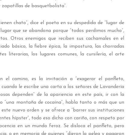
apatillas de basquetbolista”.
enen chato”, dice el poeta en su despedida de “lugar de
ar; lugar que se abandona porque “todos perdimos mucho”,
ertos. Otros enemigos que reciben sus cachamales en el
siado básico, la fiebre épica, la impostura, las chorradas
tes literarias, los lugares comunes, la cursilería, el arte
el camino, es la invitación a “exagerar el panfleto,
o cuando le escribe una carta a los señores de Lavandería
cosas dependen” de la apariencia en este país, ir con la
mo “una montaña de cocaína”, habla tanto o más que un
 este nuevo orden y se ofrece a “barrer sus instituciones
tes hípster”, todo eso dicho con cariño, con respeto por
nocencia en un mundo feroz. Se disloca el panfleto, pero
ncia, o en memoria de quienes “dieron la pelea y pagaron