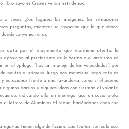
o libro suyo es
Cripsis
versus
estridencia.
 a veces, ¿los lugares, las imágenes, las situaciones
 esas preguntas, mientras se sospecha que lo que vimos,
ar donde convenía mirar.
eo
opta por el movimiento que mantiene atento, la
en oposición al preciosismo de la forma o el arcaísmo en
r en el epílogo, “hay un manejo de las velocidades”, por
de neutro a primera, luego nos mantiene largo rato en
a y estacionar frente a una lavandería: como si el poema
er algunos barrios y algunas ideas con Germán al volante,
cuerdo, indicando allá un enemigo, acá un socio piola,
ano el letrero de Aluminios El Mono, haciéndonos chao con
ategorías tienen algo de ficción. Las teorías son solo eso,