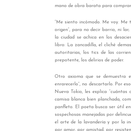
mano de obra barata para comprar z
“Me siento incómodo. Me voy. Me ti
origen”, para no decir barrio, ni l
la ciudad se achica en los desaci
libro: La zancadilla, el cliché dema
autoritarias, los tics de las corrien
prepotente, los delirios de poder.
Otro axioma que se demuestra en 
enrarecerlo”, no descartarlo. Por es
Nueva Tokio, les explica “cuántas 
camisa blanca bien planchada, co
panfleto. El poeta busca ser útil en
sospechosas manejadas por delincuen
el arte de la lavandería y por la i
por amor, por amistad, por resiste