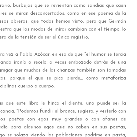
rario, burbujas que se revientan como sandías que caen
ores se miran desconcertados, como en ese poema de la
 esos obreros, que todos hemos visto, pero que Germán
estra que los modos de mirar cambian con el tiempo, lo
bera de la tensión de ser el único registro.
ra vez a Pablo Azócar, en eso de que “el humor se tercia
ilando ironía o recelo, a veces embozado detrás de una
agregar que muchas de las chanzas también son tomadas
icas, porque el que se pica pierde… como metaforiza
ciplinas cuerpo a cuerpo.
 que este libro le hinca el diente, uno puede ser la
cancía:
“Podemos fundir el bronce, sugiero, y verterlo con
os poetas con egos muy grandes o con afanes de
medio para algunos egos que no caben en sus poetas,
go se solaza viendo las poblaciones podrirse en pasta,