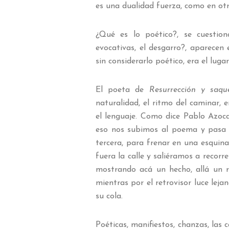
es una dualidad fuerza, como en otr
¿Qué es lo poético?, se cuestiona
evocativas, el desgarro?, aparecen
sin considerarlo poético, era el lug
El poeta de
Resurrección y saqu
naturalidad, el ritmo del caminar, 
el lenguaje. Como dice Pablo Azoca
eso nos subimos al poema y pasa 
tercera, para frenar en una esquin
fuera la calle y saliéramos a recorr
mostrando acá un hecho, allá un re
mientras por el retrovisor luce lej
su cola.
Poéticas, manifiestos, chanzas, las c