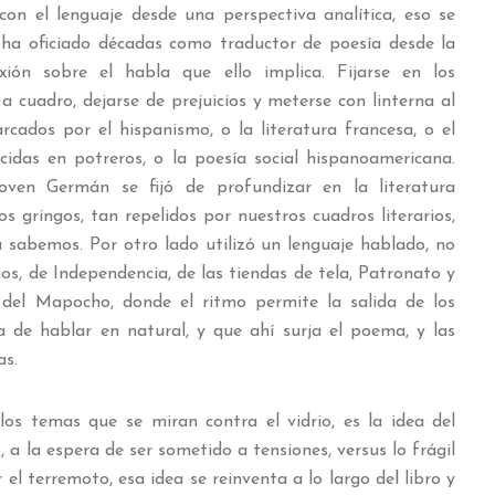
 con el lenguaje desde una perspectiva analítica, eso se
ha oficiado décadas como traductor de poesía desde la
exión sobre el habla que ello implica. Fijarse en los
a cuadro, dejarse de prejuicios y meterse con linterna al
rcados por el hispanismo, o la literatura francesa, o el
cidas en potreros, o la poesía social hispanoamericana.
oven Germán se fijó de profundizar en la literatura
s gringos, tan repelidos por nuestros cuadros literarios,
a sabemos. Por otro lado utilizó un lenguaje hablado, no
gamos, de Independencia, de las tiendas de tela, Patronato y
 del Mapocho, donde el ritmo permite la salida de los
a de hablar en natural, y que ahí surja el poema, y las
as.
los temas que se miran contra el vidrio, es la idea del
a la espera de ser sometido a tensiones, versus lo frágil
 el terremoto, esa idea se reinventa a lo largo del libro y