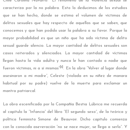
Chile Carolina Navarro: “El fenómeno de la violencia sexual se
caracteriza por la no palabra. Esto lo deducimos de los estudios
que se han hecho, donde se estima el volumen de víctimas de
delitos sexuales que hay respecto de aquellas que se saben, que
conocemos y que han podido usar la palabra a su favor. Porque la
mayor probabilidad es que un niño que ha sido víctima de delito
sexual guarde silencio. La mayor cantidad de delitos sexuales son
casos reiterados y silenciados. La mayor cantidad de víctimas
llegan hasta la vida adulta y nunca le han contado a nadie que
[1]
fueron víctimas, ni a sí mismas”
. En la obra “Volver al lugar donde
asesinaron a mi madre”, Celeste (violada en su niñez de manara
habitual por su padre) vuelve de la muerte para exclamar un
mantra patriarcal.
La obra escenificada por la Compañía Bestia Lúbrica me recuerda
al capítulo la “Infancia” del libro “El segundo sexo”, de la teórica y
política feminista Simone de Beauvoir. Dicho capítulo comienza
con la conocida aseveración “no se nace mujer, se llega a serlo”. Y