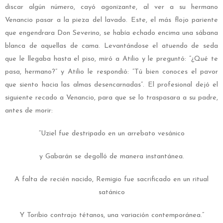
discar algún número, cayó agonizante, al ver a su hermano
Venancio pasar a la pieza del lavado. Este, el más flojo pariente
que engendrara Don Severino, se había echado encima una sábana
blanca de aquellas de cama. Levantándose el atuendo de seda
que le llegaba hasta el piso, miró a Atilio y le preguntó: “¿Qué te
pasa, hermano?” y Atilio le respondió: “Tú bien conoces el pavor
que siento hacia las almas desencarnadas”. El profesional dejó el
siguiente recado a Venancio, para que se lo traspasara a su padre,
antes de morir:
“Uziel fue destripado en un arrebato vesánico
y Gabarán se degolló de manera instantánea.
A falta de recién nacido, Remigio fue sacrificado en un ritual
satánico
Y Toribio contrajo tétanos, una variación contemporánea.”