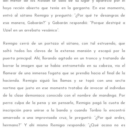
del menor de los Roldán se salió de su lugar y apareció por el
hoyo recién abierto que tenía en la garganta. En ese momento,
entró al sótano Remigio y preguntó: “¿Por qué te desangras de
esa manera, Gabarán?” y Gabarán respondió: “Porque destripé a
Uziel en un arrebato vesánico”.
Remigio cerró de un portazo el sótano, con tal estruendo, que
soltó todos los clavos de la extensa mansión y escapó por la
puerta principal. Ahí, llorando agitado en un tronco y tratando de
borrar la imagen que se había entrometido en su cabeza, vio el
flamear de una inmensa fogata que se prendía hacia el final de la
hacienda. Remigio siguió las llamas y se topó con una secta
nortina que justo en ese momento trataba de invocar al individuo
de la clase demoniaca conocido con el nombre de mandinga. Por
perra culpa de la pena y sin pensarlo, Remigio pagó la cuota de
inscripción para unirse a la banda y cuando Toribio lo encontró
amarrado a una improvisada cruz, le preguntó: “¿Por qué ardes,
hermano?” Y ahí mismo Remigio respondió: “¿Qué acaso no es