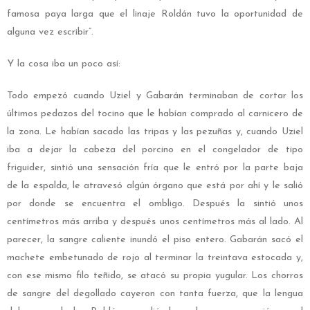
famosa paya larga que el linaje Roldán tuvo la oportunidad de
alguna vez escribir”.
Y la cosa iba un poco así:
Todo empezó cuando Uziel y Gabarán terminaban de cortar los
últimos pedazos del tocino que le habían comprado al carnicero de
la zona. Le habían sacado las tripas y las pezuñas y, cuando Uziel
iba a dejar la cabeza del porcino en el congelador de tipo
friguider, sintió una sensación fría que le entró por la parte baja
de la espalda, le atravesó algún órgano que está por ahí y le salió
por donde se encuentra el ombligo. Después la sintió unos
centímetros más arriba y después unos centímetros más al lado. Al
parecer, la sangre caliente inundó el piso entero. Gabarán sacó el
machete embetunado de rojo al terminar la treintava estocada y,
con ese mismo filo teñido, se atacó su propia yugular. Los chorros
de sangre del degollado cayeron con tanta fuerza, que la lengua