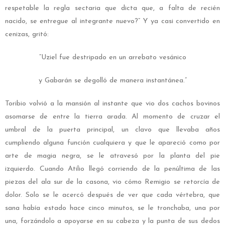
respetable la regla sectaria que dicta que, a falta de recién
nacido, se entregue al integrante nuevo?” Y ya casi convertido en
cenizas, gritó:
“Uziel fue destripado en un arrebato vesánico
y Gabarán se degolló de manera instantánea.”
Toribio volvió a la mansión al instante que vio dos cachos bovinos
asomarse de entre la tierra arada. Al momento de cruzar el
umbral de la puerta principal, un clavo que llevaba años
cumpliendo alguna función cualquiera y que le apareció como por
arte de magia negra, se le atravesó por la planta del pie
izquierdo. Cuando Atilio llegó corriendo de la penúltima de las
piezas del ala sur de la casona, vio cómo Remigio se retorcía de
dolor. Solo se le acercó después de ver que cada vértebra, que
sana había estado hace cinco minutos, se le tronchaba, una por
una, forzándolo a apoyarse en su cabeza y la punta de sus dedos