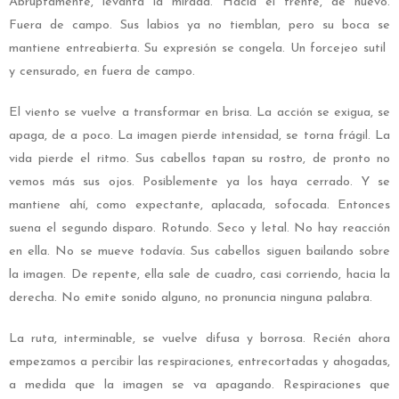
Abruptamente, levanta la mirada. Hacia el frente, de nuevo.
Fuera de campo. Sus labios ya no tiemblan, pero su boca se
mantiene entreabierta. Su expresión se congela. Un forcejeo sutil
y censurado, en fuera de campo.
El viento se vuelve a transformar en brisa. La acción se exigua, se
apaga, de a poco. La imagen pierde intensidad, se torna frágil. La
vida pierde el ritmo. Sus cabellos tapan su rostro, de pronto no
vemos más sus ojos. Posiblemente ya los haya cerrado. Y se
mantiene ahí, como expectante, aplacada, sofocada. Entonces
suena el segundo disparo. Rotundo. Seco y letal. No hay reacción
en ella. No se mueve todavía. Sus cabellos siguen bailando sobre
la imagen. De repente, ella sale de cuadro, casi corriendo, hacia la
derecha. No emite sonido alguno, no pronuncia ninguna palabra.
La ruta, interminable, se vuelve difusa y borrosa. Recién ahora
empezamos a percibir las respiraciones, entrecortadas y ahogadas,
a medida que la imagen se va apagando. Respiraciones que