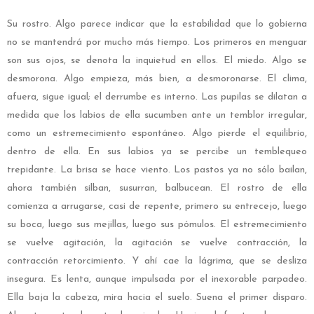
Su rostro. Algo parece indicar que la estabilidad que lo gobierna
no se mantendrá por mucho más tiempo. Los primeros en menguar
son sus ojos, se denota la inquietud en ellos. El miedo. Algo se
desmorona. Algo empieza, más bien, a desmoronarse. El clima,
afuera, sigue igual; el derrumbe es interno. Las pupilas se dilatan a
medida que los labios de ella sucumben ante un temblor irregular,
como un estremecimiento espontáneo. Algo pierde el equilibrio,
dentro de ella. En sus labios ya se percibe un temblequeo
trepidante. La brisa se hace viento. Los pastos ya no sólo bailan,
ahora también silban, susurran, balbucean. El rostro de ella
comienza a arrugarse, casi de repente, primero su entrecejo, luego
su boca, luego sus mejillas, luego sus pómulos. El estremecimiento
se vuelve agitación, la agitación se vuelve contracción, la
contracción retorcimiento. Y ahí cae la lágrima, que se desliza
insegura. Es lenta, aunque impulsada por el inexorable parpadeo.
Ella baja la cabeza, mira hacia el suelo. Suena el primer disparo.