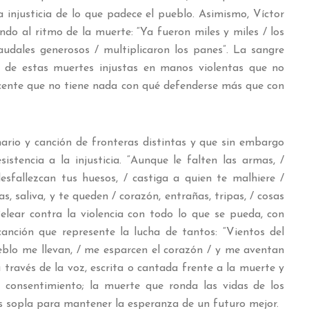
 injusticia de lo que padece el pueblo. Asimismo, Víctor
ndo al ritmo de la muerte: “Ya fueron miles y miles / los
udales generosos / multiplicaron los panes”. La sangre
s de estas muertes injustas en manos violentas que no
cente que no tiene nada con qué defenderse más que con
 canción de fronteras distintas y que sin embargo
istencia a la injusticia. “Aunque le falten las armas, /
esfallezcan tus huesos, / castiga a quien te malhiere /
, saliva, y te queden / corazón, entrañas, tripas, / cosas
elear contra la violencia con todo lo que se pueda, con
anción que represente la lucha de tantos: “Vientos del
eblo me llevan, / me esparcen el corazón / y me aventan
a través de la voz, escrita o cantada frente a la muerte y
in consentimiento; la muerte que ronda las vidas de los
os sopla para mantener la esperanza de un futuro mejor.