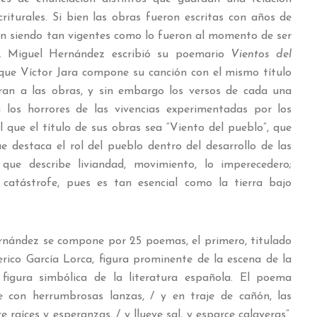
riturales. Si bien las obras fueron escritas con años de
uen siendo tan vigentes como lo fueron al momento de ser
. Miguel Hernández escribió su poemario
Vientos del
 que Víctor Jara compone su canción con el mismo título
ran a las obras, y sin embargo los versos de cada una
 los horrores de las vivencias experimentadas por los
 que el título de sus obras sea “Viento del pueblo”, que
 destaca el rol del pueblo dentro del desarrollo de las
 que describe liviandad, movimiento, lo imperecedero;
 catástrofe, pues es tan esencial como la tierra bajo
z se compone por 25 poemas, el primero, titulado
erico García Lorca, figura prominente de la escena de la
figura simbólica de la literatura española. El poema
e con herrumbrosas lanzas, / y en traje de cañón, las
raíces y esperanzas, / y llueve sal, y esparce calaveras”.