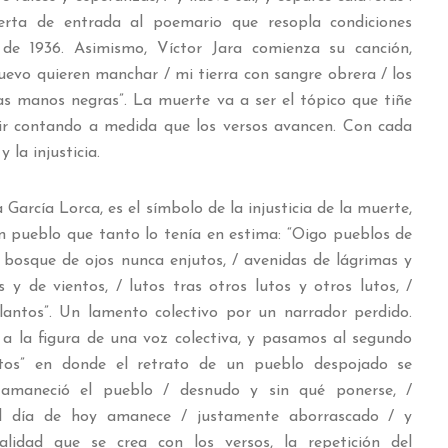
erta de entrada al poemario que resopla condiciones
de 1936. Asimismo, Víctor Jara comienza su canción,
uevo quieren manchar / mi tierra con sangre obrera / los
las manos negras”. La muerte va a ser el tópico que tiñe
 ir contando a medida que los versos avancen. Con cada
 la injusticia.
a Lorca, es el símbolo de la injusticia de la muerte,
un pueblo que tanto lo tenía en estima: “Oigo pueblos de
n bosque de ojos nunca enjutos, / avenidas de lágrimas y
 y de vientos, / lutos tras otros lutos y otros lutos, /
 llantos”. Un lamento colectivo por un narrador perdido.
 a la figura de una voz colectiva, y pasamos al segundo
os” en donde el retrato de un pueblo despojado se
 amaneció el pueblo / desnudo y sin qué ponerse, /
l día de hoy amanece / justamente aborrascado / y
alidad que se crea con los versos, la repetición del