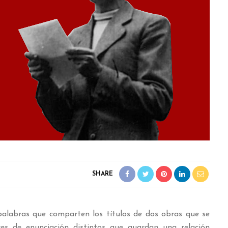
SHARE
as que comparten los títulos de dos obras que se
es de enunciación distintos que guardan una relación