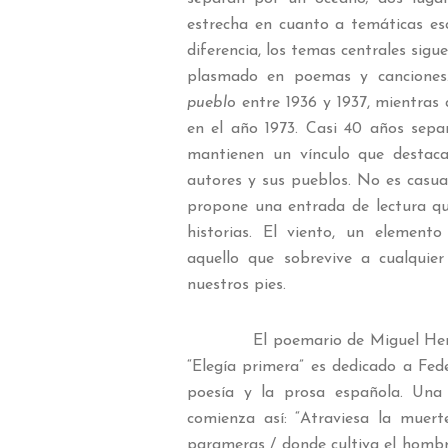
estrecha en cuanto a temáticas esc
diferencia, los temas centrales sig
plasmado en poemas y canciones
pueblo
entre 1936 y 1937, mientras
en el año 1973. Casi 40 años sepa
mantienen un vínculo que destaca
autores y sus pueblos. No es casual
propone una entrada de lectura que
historias. El viento, un elemento
aquello que sobrevive a cualquier
nuestros pies.
El poemario de Miguel Hernánde
“Elegía primera” es dedicado a Fed
poesía y la prosa española. Una 
comienza así: “Atraviesa la muert
parameras / donde cultiva el hombre 