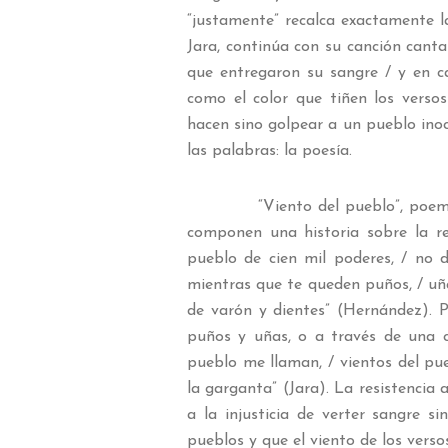
“justamente” recalca exactamente la
Jara, continúa con su canción canta
que entregaron su sangre / y en ca
como el color que tiñen los verso
hacen sino golpear a un pueblo ino
las palabras: la poesía.
“Viento del pueblo”, poemario y
componen una historia sobre la res
pueblo de cien mil poderes, / no d
mientras que te queden puños, / uñas
de varón y dientes” (Hernández). P
puños y uñas, o a través de una c
pueblo me llaman, / vientos del pu
la garganta” (Jara). La resistencia 
a la injusticia de verter sangre s
pueblos y que el viento de los vers