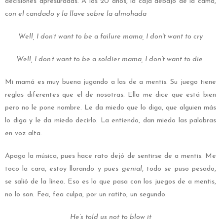
decisiones apresuradas. A los 20 años, la caja debajo de la cama,
c
on el candado y la llave sobre la almohada
Well, I don’t want to be a failure mama, I don’t want to cry
Well, I don’t want to be a soldier mama, I don’t want to die
Mi mamá es muy buena jugando a las de a mentis. Su juego tiene
reglas diferentes que el de nosotras. Ella me dice que está bien
pero no le pone nombre. Le da miedo que lo diga, que alguien más
lo diga y le da miedo decirlo. La entiendo, dan miedo las palabras
en voz alta.
Apago la música, pues hace rato dejó de sentirse de a mentis. Me
toco la cara, estoy llorando y pues
genial
, todo se puso pesado,
se salió de la línea. Eso es lo que pasa con los juegos de a mentis,
no lo son. Fea, fea culpa, por un ratito, un segundo.
He’s told us not to blow it