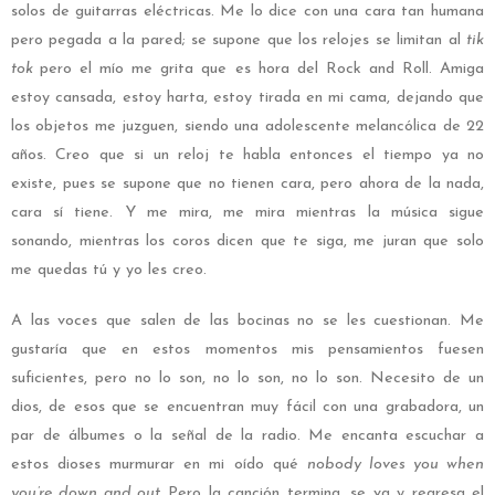
solos de guitarras eléctricas. Me lo dice con una cara tan humana
pero pegada a la pared; se supone que los relojes se limitan al
tik
tok
pero el mío me grita que es hora del Rock and Roll. Amiga
estoy cansada, estoy harta, estoy tirada en mi cama, dejando que
los objetos me juzguen, siendo una adolescente melancólica de 22
años. Creo que si un reloj te habla entonces el tiempo ya no
existe, pues se supone que no tienen cara, pero ahora de la nada,
cara sí tiene. Y me mira, me mira mientras la música sigue
sonando, mientras los coros dicen que te siga, me juran que solo
me quedas tú y yo les creo.
A las voces que salen de las bocinas no se les cuestionan. Me
gustaría que en estos momentos mis pensamientos fuesen
suficientes, pero no lo son, no lo son, no lo son. Necesito de un
dios, de esos que se encuentran muy fácil con una grabadora, un
par de álbumes o la señal de la radio. Me encanta escuchar a
estos dioses murmurar en mi oído qué
nobody loves you when
you’re down and out…
Pero la canción termina, se va y regresa el