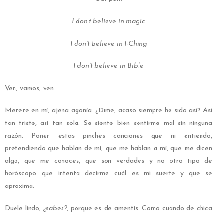
I don’t believe in magic
I don’t believe in I-Ching
I don’t believe in Bible
Ven, vamos, ven.
Metete en mí, ajena agonía. ¿Dime, acaso siempre he sido así? Así
tan triste, así tan sola. Se siente bien sentirme mal sin ninguna
razón. Poner estas pinches canciones que ni entiendo,
pretendiendo que hablan de mí, que me hablan a mí, que me dicen
algo, que me conoces, que son verdades y no otro tipo de
horóscopo que intenta decirme cuál es mi suerte y que se
aproxima.
Duele lindo,
¿sabes?
, porque es de amentis. Como cuando de chica