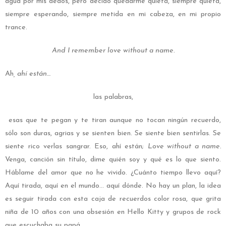
agua por mis dedos, pero decido quedarme quieta, siempre quieta,
siempre esperando, siempre metida en mi cabeza, en mi propio
trance.
And I remember love without a name.
Ah
, ahí están…
las palabras,
esas que te pegan y te tiran aunque no tocan ningún recuerdo,
sólo son duras, agrias y se sienten bien. Se siente bien sentirlas. Se
siente rico verlas sangrar. Eso, ahí están;
Love without a name.
Venga, canción sin título, dime quién soy y qué es lo que siento.
Háblame del amor que no he vivido. ¿Cuánto tiempo llevo aquí?
Aquí tirada, aquí en el mundo… aquí dónde. No hay un plan, la idea
es seguir tirada con esta caja de recuerdos color rosa, que grita
niña de 10 años con una obsesión en Hello Kitty y grupos de rock
que escuchaba su papá.