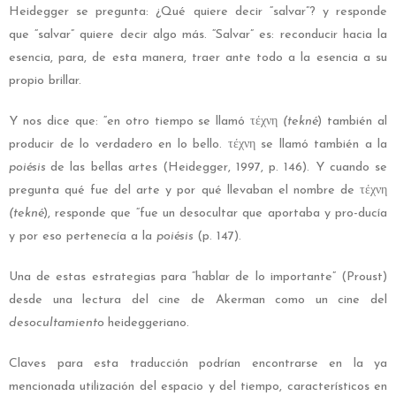
Heidegger se pregunta: ¿Qué quiere decir “salvar”? y responde
que “salvar” quiere decir algo más. “Salvar” es: reconducir hacia la
esencia, para, de esta manera, traer ante todo a la esencia a su
propio brillar.
Y nos dice que: “en otro tiempo se llamó
τέχνη
(tekné
) también al
producir de lo verdadero en lo bello.
τέχνη
se llamó también a la
poiésis
de las bellas artes (Heidegger, 1997, p. 146). Y cuando se
pregunta qué fue del arte y por qué llevaban el nombre de
τέχνη
(tekné
), responde que “fue un desocultar que aportaba y pro-ducía
y por eso pertenecía a la
poiésis
(p. 147).
Una de estas estrategias para “hablar de lo importante” (Proust)
desde una lectura del cine de Akerman como un cine del
desocultamiento
heideggeriano.
Claves para esta traducción podrían encontrarse en la ya
mencionada utilización del espacio y del tiempo, característicos en