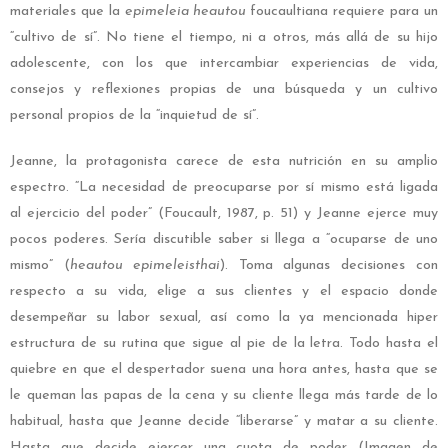
materiales que la
epimeleia heautou
foucaultiana requiere para un
“cultivo de sí”. No tiene el tiempo, ni a otros, más allá de su hijo
adolescente, con los que intercambiar experiencias de vida,
consejos y reflexiones propias de una búsqueda y un cultivo
personal propios de la “inquietud de sí”.
Jeanne, la protagonista carece de esta nutrición en su amplio
espectro. “La necesidad de preocuparse por sí mismo está ligada
al ejercicio del poder” (Foucault, 1987, p. 51) y Jeanne ejerce muy
pocos poderes. Sería discutible saber si llega a “ocuparse de uno
mismo” (
heautou epimeleisthai
). Toma algunas decisiones con
respecto a su vida, elige a sus clientes y el espacio donde
desempeñar su labor sexual, así como la ya mencionada hiper
estructura de su rutina que sigue al pie de la letra. Todo hasta el
quiebre en que el despertador suena una hora antes, hasta que se
le queman las papas de la cena y su cliente llega más tarde de lo
habitual, hasta que Jeanne decide “liberarse” y matar a su cliente.
Hasta que decide ejercer una cuota de poder (Imagen de