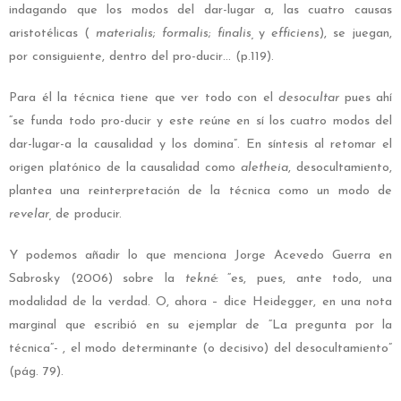
indagando que los modos del dar-lugar a, las cuatro causas
aristotélicas (
materialis
;
formalis
;
finalis,
y
efficiens
), se juegan,
por consiguiente, dentro del pro-ducir… (p.119).
Para él la técnica tiene que ver todo con el
desocultar
pues ahí
“se funda todo pro-ducir y este reúne en sí los cuatro modos del
dar-lugar-a la causalidad y los domina”. En síntesis al retomar el
origen platónico de la causalidad como
aletheia
, desocultamiento,
plantea una reinterpretación de la técnica como un modo de
revelar,
de producir.
Y podemos añadir lo que menciona Jorge Acevedo Guerra en
Sabrosky (2006) sobre la
tekné:
“es, pues, ante todo, una
modalidad de la verdad. O, ahora – dice Heidegger, en una nota
marginal que escribió en su ejemplar de “La pregunta por la
técnica”- , el modo determinante (o decisivo) del desocultamiento”
(pág. 79).