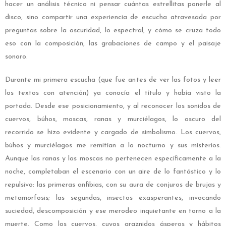
hacer un análisis técnico ni pensar cuántas estrellitas ponerle al
disco, sino compartir una experiencia de escucha atravesada por
preguntas sobre la oscuridad, lo espectral, y cómo se cruza todo
eso con la composición, las grabaciones de campo y el paisaje
sonoro.
Durante mi primera escucha (que fue antes de ver las fotos y leer
los textos con atención) ya conocía el título y había visto la
portada. Desde ese posicionamiento, y al reconocer los sonidos de
cuervos, búhos, moscas, ranas y murciélagos, lo oscuro del
recorrido se hizo evidente y cargado de simbolismo. Los cuervos,
búhos y murciélagos me remitían a lo nocturno y sus misterios.
Aunque las ranas y las moscas no pertenecen específicamente a la
noche, completaban el escenario con un aire de lo fantástico y lo
repulsivo: las primeras anfibias, con su aura de conjuros de brujas y
metamorfosis; las segundas, insectos exasperantes, invocando
suciedad, descomposición y ese merodeo inquietante en torno a la
muerte. Como los cuervos, cuyos graznidos ásperos y hábitos