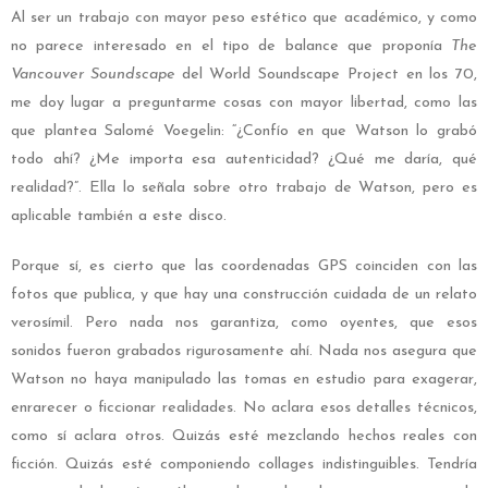
Al ser un trabajo con mayor peso estético que académico, y como
no parece interesado en el tipo de balance que proponía
The
Vancouver Soundscape
del World Soundscape Project en los 70,
me doy lugar a preguntarme cosas con mayor libertad, como las
que plantea Salomé Voegelin: “¿Confío en que Watson lo grabó
todo ahí? ¿Me importa esa autenticidad? ¿Qué me daría, qué
realidad?”. Ella lo señala sobre otro trabajo de Watson, pero es
aplicable también a este disco.
Porque sí, es cierto que las coordenadas GPS coinciden con las
fotos que publica, y que hay una construcción cuidada de un relato
verosímil. Pero nada nos garantiza, como oyentes, que esos
sonidos fueron grabados rigurosamente ahí. Nada nos asegura que
Watson no haya manipulado las tomas en estudio para exagerar,
enrarecer o ficcionar realidades. No aclara esos detalles técnicos,
como sí aclara otros. Quizás esté mezclando hechos reales con
ficción. Quizás esté componiendo collages indistinguibles. Tendría