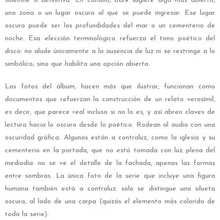
solemne o definitiva. En cambio,
dark
sugiere algo más abierto,
una zona o un lugar oscuro al que se puede ingresar. Ese lugar
oscuro puede ser las profundidades del mar o un cementerio de
noche. Esa elección terminológica refuerza el tono poético del
disco: no alude únicamente a la ausencia de luz ni se restringe a lo
simbólico, sino que habilita una opción abierta.
Las fotos del álbum, hacen más que ilustrar, funcionan como
documentos que refuerzan la construcción de un relato verosímil,
es decir, que parece real incluso si no lo es, y así abren claves de
lectura hacia lo oscuro desde lo poético. Rodean al audio con una
oscuridad gráfica. Algunas están a contraluz, como la iglesia y su
cementerio en la portada, que no está tomada con luz plena del
mediodía: no se ve el detalle de la fachada, apenas las formas
entre sombras. La única foto de la serie que incluye una figura
humana también está a contraluz: solo se distingue una silueta
oscura, al lado de una carpa (quizás el elemento más colorido de
toda la serie).