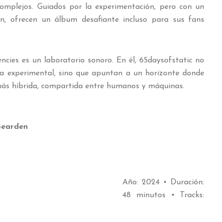
complejos. Guiados por la experimentación, pero con un
ón, ofrecen un álbum desafiante incluso para sus fans
ies es un laboratorio sonoro. En él, 65daysofstatic no
ca experimental, sino que apuntan a un horizonte donde
z más híbrida, compartida entre humanos y máquinas.
earden
Año: 2024 • Duración:
48 minutos • Tracks: