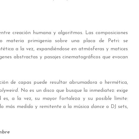
 entre creación humana y algoritmos. Las composiciones
o materia primigenia sobre una placa de Petri: se
ntética a la vez, expandiéndose en atmósferas y matices
genes abstractas y pasajes cinematográficos que evocan
ión de capas puede resultar abrumadora o hermética,
olyweird.
No es un disco que busque la inmediatez: exige
 es, a la vez, su mayor fortaleza y su posible límite:
ilo más medido y remitente a la música
dance
o DJ sets,
mbre