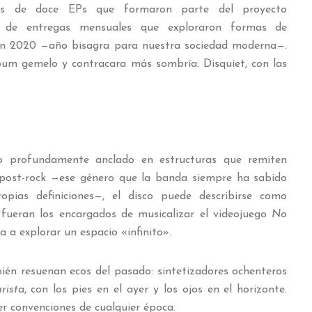
s de doce EPs que formaron parte del proyecto
e de entregas mensuales que exploraron formas de
 en 2020 —año bisagra para nuestra sociedad moderna—.
um gemelo y contracara más sombría: Disquiet, con las
ro profundamente anclado en estructuras que remiten
 post-rock —ese género que la banda siempre ha sabido
ropias definiciones—, el disco puede describirse como
s fueran los encargados de musicalizar el videojuego
No
ta a explorar un espacio «infinito».
én resuenan ecos del pasado: sintetizadores ochenteros
rista
, con los pies en el ayer y los ojos en el horizonte.
 convenciones de cualquier época.