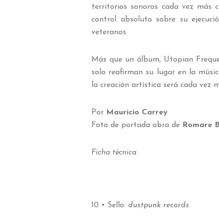
territorios sonoros cada vez más 
control absoluto sobre su ejecuci
veteranos.
Más que un álbum, Utopian Frequenc
solo reafirman su lugar en la músi
la creación artística será cada ve
Por
Mauricio Carrey
Foto de portada obra de
Romare B
Ficha técnica
10 • Sello:
dustpunk records