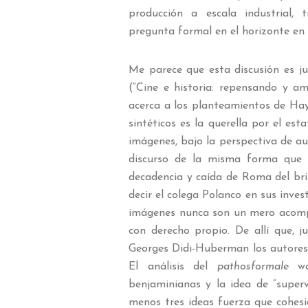
producción a escala industrial, t
pregunta formal en el horizonte en 
Me parece que esta discusión es j
(“Cine e historia: repensando y a
acerca a los planteamientos de Hay
sintéticos es la querella por el est
imágenes, bajo la perspectiva de a
discurso de la misma forma que s
decadencia y caída de Roma del br
decir el colega Polanco en sus inves
imágenes nunca son un mero acompa
con derecho propio. De allí que,
Georges Didi-Huberman los autores 
El análisis del
pathosformale
war
benjaminianas y la idea de “super
menos tres ideas fuerza que cohesio