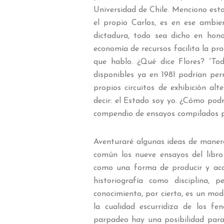
Universidad de Chile. Menciono est
el propio Carlos, es en ese ambie
dictadura, todo sea dicho en hon
economía de recursos facilita la pro
que hablo. ¿Qué dice Flores? “Tod
disponibles ya en 1981 podrían perm
propios circuitos de exhibición al
decir: el Estado soy yo. ¿Cómo podrí
compendio de ensayos compilados p
Aventuraré algunas ideas de manera
común los nueve ensayos del libro 
como una forma de producir y acce
historiografía como disciplina, 
conocimiento, por cierto, es un modo
la cualidad escurridiza de los f
parpadeo hay una posibilidad para 