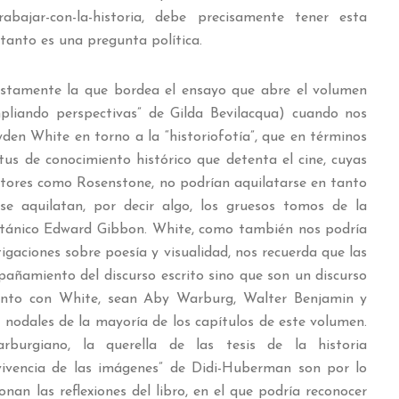
rabajar-con-la-historia, debe precisamente tener esta
tanto es una pregunta política.
ustamente la que bordea el ensayo que abre el volumen
mpliando perspectivas” de Gilda Bevilacqua) cuando nos
den White en torno a la “historiofotía”, que en términos
atus de conocimiento histórico que detenta el cine, cuyas
utores como Rosenstone, no podrían aquilatarse en tanto
e aquilatan, por decir algo, los gruesos tomos de la
itánico Edward Gibbon. White, como también nos podría
tigaciones sobre poesía y visualidad, nos recuerda que las
ñamiento del discurso escrito sino que son un discurso
 junto con White, sean Aby Warburg, Walter Benjamin y
nodales de la mayoría de los capítulos de este volumen.
burgiano, la querella de las tesis de la historia
vivencia de las imágenes” de Didi-Huberman son por lo
nan las reflexiones del libro, en el que podría reconocer