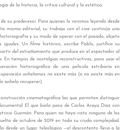
ía de la historia, la crítica cultural y la estética.
 de su predecesor. Para quienes lo venimos leyendo desde
ta misma editorial, su trabajo con el cine continúa una
historiografía y su modo de operar con el pasado, objeto
iguales. Un filme histórico, escribe Pablo, justifica su
partir del extrañamiento que produce en el espectador al
a. En tiempos de nostalgias reconstructivas, para usar el
ración historiográfica de una película estribaría en
cuperación anhelamos no existe más (o no existe más en
do anhela recuperar).
construcción cinematográfica las que permiten distinguir
l documental
El que baila pasa
de Carlos Araya Díaz con
atricio Guzmán. Para quien no haya visto ninguno de los
uelta de octubre de 2019 en toda su cruda complejidad.
a desde un lugar teleológico —el descontento lleva a la