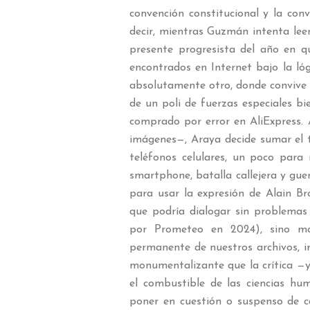
convención constitucional y la con
decir, mientras Guzmán intenta lee
presente progresista del año en 
encontrados en Internet bajo la ló
absolutamente otro, donde convive la 
de un poli de fuerzas especiales b
comprado por error en AliExpress.
imágenes—, Araya decide sumar el t
teléfonos celulares, un poco para
smartphone, batalla callejera y guer
para usar la expresión de Alain Br
que podría dialogar sin problemas
por Prometeo en 2024), sino má
permanente de nuestros archivos, i
monumentalizante que la crítica —y 
el combustible de las ciencias hu
poner en cuestión o suspenso de c