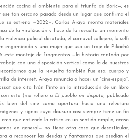
vención cocina el ambiente para el triunfo de Boric—; es
r ese tan cercano pasado desde un lugar que confirma el
que se estrena —2022—, Carlos Araya monta materiales
gica de la viralización y hace de la revuelta un momento
violencia policial desatada, el carnaval callejero, la selfi
ien engominado y una mujer que usa un traje de Pikachú
 A este montaje de fragmentos —la historia contada por
rabajo con una disposición vertical como la de nuestros
 recordarnos que la revuelta también fue eso: cuerpo y
rilla de internet. Araya renuncia a hacer un “cine-espejo”,
ossat que cita Iván Pinto en la introducción de un libro
 con este (me refiero a
El pueblo en disputa
, publicado
s bien del cine como apertura hacia una relectura
mágenes y signos cuya clausura casi siempre tiene un fin
creo que entiendo la crítica en un sentido amplio, acaso
manas en general— no tiene otra cosa que desarticular,
ara a reconocer las deudas y fantasmas que asedian el