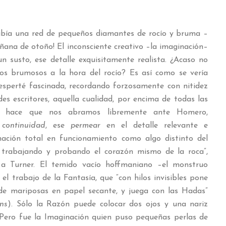
había una red de pequeños diamantes de rocío y bruma –
ana de otoño! El inconsciente creativo –la imaginación–
un susto, ese detalle exquisitamente realista. ¿Acaso no
os brumosos a la hora del rocío? Es así como se vería
sperté fascinada, recordando forzosamente con nitidez
s escritores, aquella cualidad, por encima de todas las
 hace que nos abramos libremente ante Homero,
a
continuidad
, ese
permear
en el detalle relevante e
nación total en funcionamiento como algo distinto del
, trabajando y probando el corazón mismo de la roca”,
e a Turner. El temido vacío hoffmaniano –el monstruo
el trabajo de la Fantasía, que “con hilos invisibles pone
de mariposas en papel secante, y juega con las Hadas”
ns
). Sólo la Razón puede colocar dos ojos y una nariz
Pero fue la Imaginación quien puso pequeñas perlas de