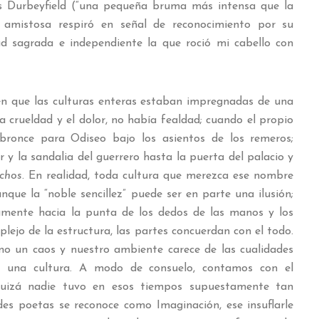
ss Durbeyfield (“una pequeña bruma más intensa que la
 amistosa respiró en señal de reconocimiento por su
ad sagrada e independiente la que roció mi cabello con
n que las culturas enteras estaban impregnadas de una
la crueldad y el dolor, no había fealdad; cuando el propio
 bronce para Odiseo bajo los asientos de los remeros;
 y la sandalia del guerrero hasta la puerta del palacio y
chos
. En realidad, toda cultura que merezca ese nombre
nque la “noble sencillez” puede ser en parte una ilusión;
tamente hacia la punta de los dedos de las manos y los
lejo de la estructura, las partes concuerdan con el todo.
o un caos y nuestro ambiente carece de las cualidades
e una cultura. A modo de consuelo, contamos con el
uizá nadie tuvo en esos tiempos supuestamente tan
es poetas se reconoce como Imaginación, ese insuflarle