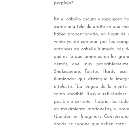
perpleja?
En el cabello oscuro y esponjoso 
¡como una tela de araña en una mañ
había
proporcionado
, en lugar de 
venía yo de caminar por los camp
entonces mi cabello húmedo. Me de
qué es lo que amamos en los grande
demás, que muy probablemente
Shakespeare, Tolstoi, Hardy: es
iluminador que distingue la imagi
intelecto. “La lengua de la mente
como escribió Ruskin refiriéndos
posible o extraño– habría ilustrado 
en movimiento marionetas, y pren
(Landor, en
Imaginary Conversatio
donde se supone que deben estar. 