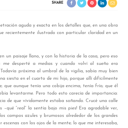
SHARE
netración aguda y exacta en los detalles que, en una obra
ue recientemente ilustrado con particular claridad en un
 un paisaje llano, y con la historia de la casa, pero eso
ra me desperté a medias y cuando volví al sueño era
Todavía próxima al umbral de la vigilia, sabía muy bien
 siesta en el cuarto de mi hijo, porque allí difícilmente
e; que aunque tenía una cobija encima, tenía frío; que él
debía levantarme. Pero todo esto carecía de importancia:
cia de que vívidamente estaba soñando. Crucé una calle
s –qué “real” la sentía bajo mis pies! Era agradable ver,
 los campos azules y brumosos alrededor de los grandes
car escenas con los ojos de la mente; lo que me interesaba,