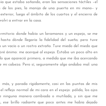
a que estaba soñando, eran las sensaciones táctiles –el
s de los pies, la manija de una puerta en mi mano– y
exterior, luego el ámbito de los cuartos y el encierro de
olví a entrar en la casa.
ormitorio donde había un lavamanos y un espejo, se me
hasta dónde llegaría la fidelidad del sueño; pero tuve
 un vacío o un rostro extraño. Tuve miedo del miedo que
bré ánimo: me acerqué al espejo. Estaba un poco alto en
í, lo que apareció primero, a medida que me iba acercando
de mi cabeza. Pero sí, seguramente algo andaba mal: una
 más, y parada rígidamente, casi en las puntas de mis
el reflejo normal de mi cara en el espejo: pálida, los ojos
de ninguna manera cambiada o mutilada, y sin que me
s, ese brillo radiante que poco antes me había dejado