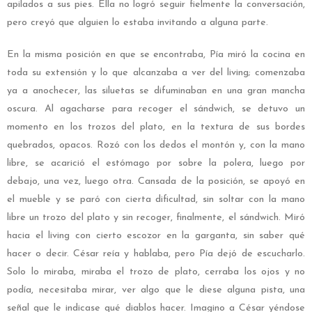
apilados a sus pies. Ella no logró seguir fielmente la conversación,
pero creyó que alguien lo estaba invitando a alguna parte.
En la misma posición en que se encontraba, Pía miró la cocina en
toda su extensión y lo que alcanzaba a ver del living; comenzaba
ya a anochecer, las siluetas se difuminaban en una gran mancha
oscura. Al agacharse para recoger el sándwich, se detuvo un
momento en los trozos del plato, en la textura de sus bordes
quebrados, opacos. Rozó con los dedos el montón y, con la mano
libre, se acarició el estómago por sobre la polera, luego por
debajo, una vez, luego otra. Cansada de la posición, se apoyó en
el mueble y se paró con cierta dificultad, sin soltar con la mano
libre un trozo del plato y sin recoger, finalmente, el sándwich. Miró
hacia el living con cierto escozor en la garganta, sin saber qué
hacer o decir. César reía y hablaba, pero Pía dejó de escucharlo.
Solo lo miraba, miraba el trozo de plato, cerraba los ojos y no
podía, necesitaba mirar, ver algo que le diese alguna pista, una
señal que le indicase qué diablos hacer. Imagino a César yéndose