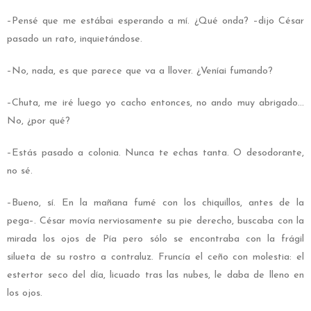
–Pensé que me estábai esperando a mí. ¿Qué onda? –dijo César
pasado un rato, inquietándose.
–No, nada, es que parece que va a llover. ¿Veníai fumando?
–Chuta, me iré luego yo cacho entonces, no ando muy abrigado…
No, ¿por qué?
–Estás pasado a colonia. Nunca te echas tanta. O desodorante,
no sé.
–Bueno, sí. En la mañana fumé con los chiquillos, antes de la
pega–. César movía nerviosamente su pie derecho, buscaba con la
mirada los ojos de Pía pero sólo se encontraba con la frágil
silueta de su rostro a contraluz. Fruncía el ceño con molestia: el
estertor seco del día, licuado tras las nubes, le daba de lleno en
los ojos.