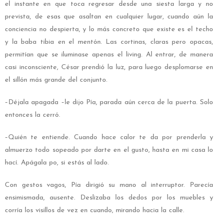
el instante en que toca regresar desde una siesta larga y no
prevista, de esas que asaltan en cualquier lugar, cuando aún la
conciencia no despierta, y lo más concreto que existe es el techo
y la baba tibia en el mentón. Las cortinas, claras pero opacas,
permitían que se iluminase apenas el living. Al entrar, de manera
casi inconsciente, César prendió la luz, para luego desplomarse en
el sillón más grande del conjunto.
–Déjala apagada –le dijo Pía, parada aún cerca de la puerta. Solo
entonces la cerró.
–Quién te entiende. Cuando hace calor te da por prenderla y
almuerzo todo sopeado por darte en el gusto, hasta en mi casa lo
hací. Apágala po, si estás al lado.
Con gestos vagos, Pía dirigió su mano al interruptor. Parecía
ensimismada, ausente. Deslizaba los dedos por los muebles y
corría los visillos de vez en cuando, mirando hacia la calle.