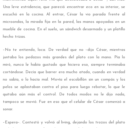
Una leve estridencia, que pareció encontrar eco en su interior, se
escuchó en la cocina. Al entrar, César la vio parada frente al
microondas, la mirada fija en la pared, las manos apoyadas en un
mueble de cocina. En el suelo, un sándwich desarmado y un platillo
hecho trizas.
–No te entiendo, loca. De verdad que no –dijo César, mientras
juntaba los pedazos más grandes del plato con la mano. Pía lo
miró, nunca le había gustado que hiciera eso, siempre terminaba
cortándose. Decía que barrer era mucho atado, cuando en verdad
no sabía, o lo hacía mal. Movía el escobillón sin un compás y los
pelos se aplastaban contra el piso para luego rebotar, lo que le
quitaba aún más el control. De todos modos no le dijo nada,
tampoco se movió. Fue en eso que el celular de César comenzó a
sonar.
–Espera–. Contestó y volvió al living, dejando los trozos del plato