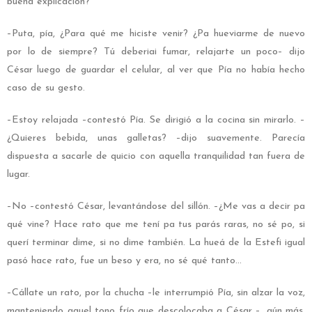
buena explicación?
–Puta, pía, ¿Para qué me hiciste venir? ¿Pa hueviarme de nuevo
por lo de siempre? Tú deberiai fumar, relajarte un poco– dijo
César luego de guardar el celular, al ver que Pía no había hecho
caso de su gesto.
–Estoy relajada –contestó Pía. Se dirigió a la cocina sin mirarlo. –
¿Quieres bebida, unas galletas? –dijo suavemente. Parecía
dispuesta a sacarle de quicio con aquella tranquilidad tan fuera de
lugar.
–No –contestó César, levantándose del sillón. –¿Me vas a decir pa
qué vine? Hace rato que me tení pa tus parás raras, no sé po, si
querí terminar dime, si no dime también. La hueá de la Estefi igual
pasó hace rato, fue un beso y era, no sé qué tanto…
–Cállate un rato, por la chucha –le interrumpió Pía, sin alzar la voz,
manteniendo aquel tono frío que descolocaba a César –, aún más.