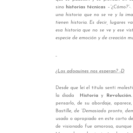
sino
historias técnicas
–
“¿Cómo?”
-
una historia que no se ve y la im
tienen historia. Es decir, lugares v
esa historia que no se ve y ese vist
especie de emoción y de creación m
¿Los adoquines nos esperan? -D
Desde que leí el título sentí moles
la diada
Historia
y
R
evolución
pensarlo, de su abordaje, aparece,
Bastille,
de “Demasiado pronto, de
usado o apropiado en este corto de 
de visionado fue amorosa, aunque s