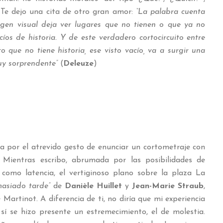
. Te dejo una cita de otro gran amor:
“La palabra cuenta
agen visual deja ver lugares que no tienen o que ya no
acíos de historia. Y de este verdadero cortocircuito entre
o que no tiene historia, ese visto vacío, va a surgir una
uy sorprendente”
(
Deleuze
)
tia por el atrevido gesto de enunciar un cortometraje con
.
Mientras escribo, abrumada por las posibilidades de
 como latencia, el vertiginoso plano sobre la plaza La
masiado tarde”
de
Danièle Huillet
y
Jean-Marie Straub
,
Martinot. A diferencia de ti, no diría que mi experiencia
í se hizo presente un estremecimiento, el de molestia.