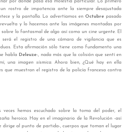
añar por dónde pasa esa molestia particular. Lo primero
un rostro de impotencia ante la siempre desajustada
ntece y la pantalla. Lo advertíamos en
Octubre
pasado
a revuelta y lo hacemos ante las imágenes montadas por
 sobre lo fantasmal de algo así como un cine urgente. El
 será el registro de una cámara de vigilancia que es
viduos. Esta afirmación sólo tiene como fundamento una
ue habla
Deleuze
-, nada más que la colisión que sentí en
 mí, una
imagen sísmica
. Ahora bien, ¿Qué hay en ella
es que muestran el registro de la policía francesa contra
as veces hemos escuchado sobre la toma del poder, el
azaña heroica. Hay en el imaginario de la Revolución -así
 dirige al punto de partida-, cuerpos que toman el lugar