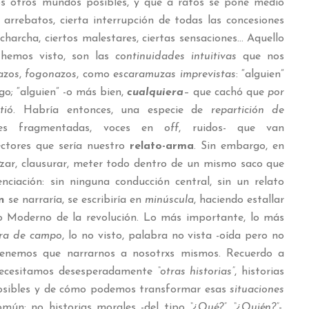
s otros mundos posibles, y que a ratos se pone medio
s arrebatos, cierta interrupción de todas las concesiones
harcha, ciertos malestares, ciertas sensaciones… Aquello
hemos visto, son las
continuidades intuitivas
que nos
azos
,
fogonazos
, como
escaramuzas imprevistas
: “alguien”
go; “alguien” -o más bien,
cualquiera
– que cachó que
por
tió
. Habría entonces, una especie de
repartición de
es fragmentadas, voces en
off
, ruidos- que van
tores que sería nuestro
relato-arma
. Sin embargo, en
zar, clausurar, meter todo dentro de un mismo saco que
nciación: sin ninguna conducción central, sin un relato
on
se narraría, se escribiría en
minúscula
, haciendo estallar
to Moderno de la revolución. Lo más importante, lo más
ra de campo
, lo no visto, palabra no vista -oída pero no
tenemos que narrarnos a nosotrxs mismos. Recuerdo a
ecesitamos desesperadamente
“otras historias”
, historias
osibles y de cómo podemos transformar esas
situaciones
mún: no historias morales -del tipo
“¿Qué?”
,
“¿Quién?”
-,