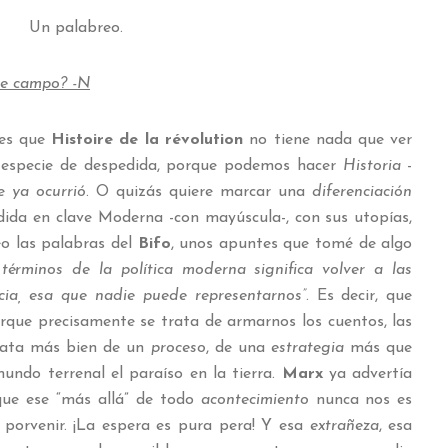
Un palabreo.
de campo? -N
 es que
Histoire de la révolution
no tiene nada que ver
a especie de despedida, porque podemos hacer
Historia
-
ue
ya ocurrió
. O quizás quiere marcar una
diferenciación
dida en clave Moderna -con mayúscula-, con sus utopías,
leo las palabras del
Bifo
, unos apuntes que tomé de algo
 términos de la política moderna significa volver a las
cia, esa que nadie puede representarnos”
. Es decir, que
orque precisamente se trata de armarnos los cuentos, las
trata más bien de un
proceso
, de una
estrategia
más que
mundo terrenal el paraíso en la tierra.
Marx
ya advertía
orque ese “más allá” de todo
acontecimiento
nunca nos es
 porvenir. ¡La espera es pura pera! Y esa
extrañeza
, esa