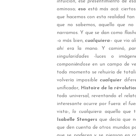
intuición
, ese
presentimiento
de eso
ominoso
;
eso
está
más acá
: cierto
que hacemos con esta realidad tan c
que no sabemos, aquello que no 
narramos. Y que se dan como
flash
-o más bien,
cualquiera
– que vio al
ahí
era la mano. Y caminó,
par
singularidades
-luces o imágen
componiéndose
en un campo de vec
todo momento se rehuiría de totali
volvería imposible
cualquier
difere
unificador,
Histoire de la révoluti
todo universal, reventando el rela
interesante ocurre por fuera: el
fue
vista-,
lo cualquiera
: aquello que 
Isabelle Stengers
que decía que n
que den cuenta de otros mundos p
que se padecen y se piensan en co