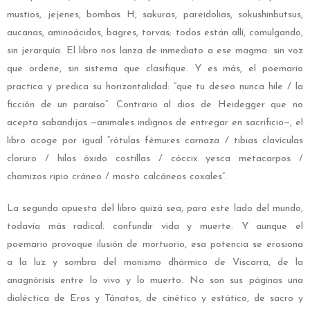
mustios, jejenes, bombas H, sakuras, pareidolias, sokushinbutsus,
aucanas, aminoácidos, bagres, torvas; todos están allí, comulgando,
sin jerarquía. El libro nos lanza de inmediato a ese magma: sin voz
que ordene, sin sistema que clasifique. Y es más, el poemario
practica y predica su horizontalidad: “que tu deseo nunca hile / la
ficción de un paraíso”. Contrario al dios de Heidegger que no
acepta sabandijas —animales indignos de entregar en sacrificio—, el
libro acoge por igual “rótulas fémures carnaza / tibias clavículas
cloruro / hilos óxido costillas / cóccix yesca metacarpos /
chamizos ripio cráneo / mosto calcáneos coxales”.
La segunda apuesta del libro quizá sea, para este lado del mundo,
todavía más radical: confundir vida y muerte. Y aunque el
poemario provoque ilusión de mortuorio, esa potencia se erosiona
a la luz y sombra del monismo dhármico de Viscarra, de la
anagnórisis entre lo vivo y lo muerto. No son sus páginas una
dialéctica de Eros y Tánatos, de cinético y estático, de sacro y