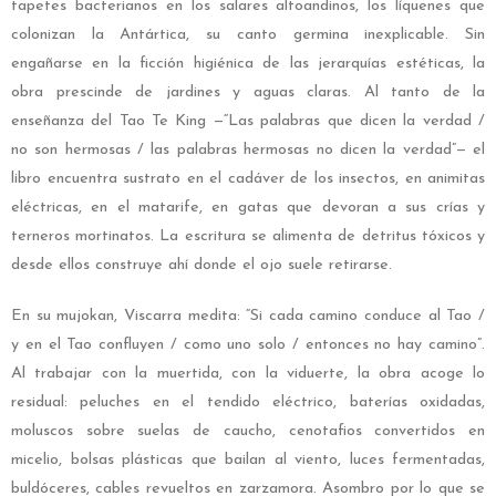
tapetes bacterianos en los salares altoandinos, los líquenes que
colonizan la Antártica, su canto germina inexplicable. Sin
engañarse en la ficción higiénica de las jerarquías estéticas, la
obra prescinde de jardines y aguas claras. Al tanto de la
enseñanza del Tao Te King —“Las palabras que dicen la verdad /
no son hermosas / las palabras hermosas no dicen la verdad”— el
libro encuentra sustrato en el cadáver de los insectos, en animitas
eléctricas, en el matarife, en gatas que devoran a sus crías y
terneros mortinatos. La escritura se alimenta de detritus tóxicos y
desde ellos construye ahí donde el ojo suele retirarse.
En su mujokan, Viscarra medita: “Si cada camino conduce al Tao /
y en el Tao confluyen / como uno solo / entonces no hay camino”.
Al trabajar con la muertida, con la viduerte, la obra acoge lo
residual: peluches en el tendido eléctrico, baterías oxidadas,
moluscos sobre suelas de caucho, cenotafios convertidos en
micelio, bolsas plásticas que bailan al viento, luces fermentadas,
buldóceres, cables revueltos en zarzamora. Asombro por lo que se