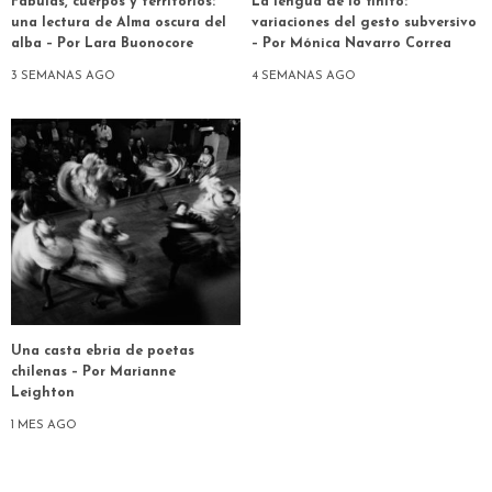
Fábulas, cuerpos y territorios:
La lengua de lo finito:
una lectura de Alma oscura del
variaciones del gesto subversivo
alba – Por Lara Buonocore
– Por Mónica Navarro Correa
3 SEMANAS AGO
4 SEMANAS AGO
Una casta ebria de poetas
chilenas – Por Marianne
Leighton
1 MES AGO