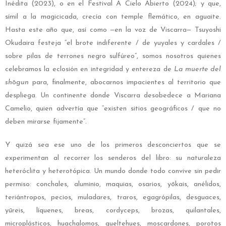
Inédita (2023), o en el Festival A Cielo Abierto (2024); y que,
símil a la magicicada, crecía con temple flemático, en aguaite.
Hasta este año que, así como —en la voz de Viscarra— Tsuyoshi
Okudaira festeja “el brote indiferente / de yuyales y cardales /
sobre pilas de terrones negro sulfúreo”, somos nosotros quienes
celebramos la eclosión en integridad y entereza de
La muerte del
shōgun
para, finalmente, abocarnos impacientes al territorio que
despliega. Un continente donde Viscarra desobedece a Mariana
Camelio, quien advertía que “existen sitios geográficos / que no
deben mirarse fijamente”.
Y quizá sea ese uno de los primeros desconciertos que se
experimentan al recorrer los senderos del libro: su naturaleza
heteróclita y heterotópica. Un mundo donde todo convive sin pedir
permiso: conchales, aluminio, maquias, osarios, yōkais, anélidos,
teriántropos, pecios, muladares, traros, egagrópilas, desguaces,
yūreis, líquenes, breas, cordyceps, brozas, quilantales,
microplásticos, huachalomos, queltehues, moscardones, porotos