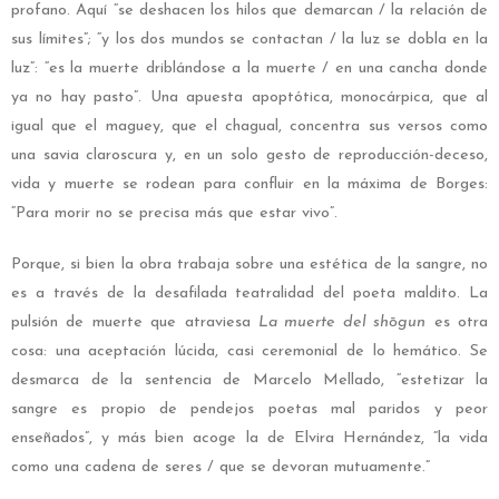
profano. Aquí “se deshacen los hilos que demarcan / la relación de
sus límites”; “y los dos mundos se contactan / la luz se dobla en la
luz”: “es la muerte driblándose a la muerte / en una cancha donde
ya no hay pasto”. Una apuest
a apoptótica, monocárpica, que al
igual que el maguey, que el chagual, concentra sus versos como
una savia claroscura y, en un solo gesto de reproducción-deceso,
vida y muerte se rodean para confluir en la máxima de Borges:
“Para morir no se precisa más que estar vivo”.
Porque, si bien la obra trabaja sobre una estética de la sangre, no
es a través de la desafilada teatralidad del poeta maldito. La
pulsión de muerte que atraviesa
La muerte del shōgun
es otra
cosa: una aceptación lúcida, casi ceremonial de lo hemático. Se
desmarca de la sentencia de Marcelo Mellado, “estetizar la
sangre es propio de pendejos poetas mal paridos y peor
enseñados”, y más bien acoge la de Elvira Hernández, “la vida
como una cadena de seres / que se devoran mutuamente.”