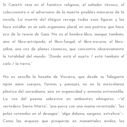
Si Canetti veía en el fanático religioso, el soñador técnico, el
coleccionista o el adversario de la muerte posibles máscaras de la
novela,
La muerte del shōgun
recoge todas esas figuras y las
hace estallar en un solo organismo plural, en una poética que hace
eco de la teoría de Gaia. No es el hombre-libro, aunque también,
sino el libro-artrópodo, el libro-fungal, el libro-escoria, el libro-
yōkai; una voz de planes cósmicos, que concentra obsesivamente
la totalidad del mundo: “Donde está el sujeto / está también el
cielo / la tierra.”
No es sencilla la hazaña de Viscarra, que desde su Talagante
nipón aúna cuerpos, formas y paisajes, no en la mezcolanza
plástica del surrealismo, sino en organicidad y armonía extremófila.
La voz del poema sobrevive en ambientes inhóspitos —“el
vertedero Santa Marta”, “una perra con una mama reventada”, “los
pelos retenidos en el desagüe”, “alga didymo, sargazo, estrelicia”—.
Como las arqueas que prosperan en manantiales ácidos, los