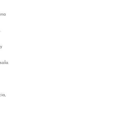
tana
a.
oy
sala.
cia,