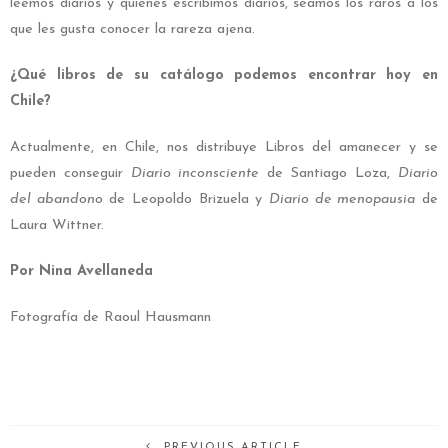
leemos diarios y quienes escribimos diarios, seamos los raros a los
que les gusta conocer la rareza ajena.
¿Qué libros de su catálogo podemos encontrar hoy en
Chile?
Actualmente, en Chile, nos distribuye Libros del amanecer y se
pueden conseguir
Diario inconsciente
de Santiago Loza,
Diario
del abandono
de Leopoldo Brizuela y
Diario de menopausia
de
Laura Wittner.
Por Nina Avellaneda
Fotografía de Raoul Hausmann
PREVIOUS ARTICLE