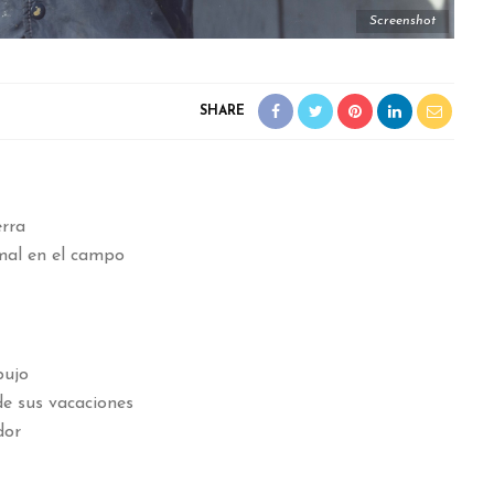
Screenshot
SHARE
erra
mal en el campo
bujo
de sus vacaciones
dor