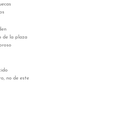
uecas
os
den
o de la plaza
doroso
cido
ro, no de este