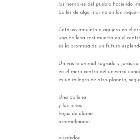
los hombres del pueblo haciendo m
bailes de alga marina en los roquerí
Cetáceo amuleto o agujero en el or
una ballena casi muerta en el centr
es la promesa de un futuro esplen
Un vasto animal sagrado y jurásico
en el mero centro del universo cono
es un milagro de otro planeta, segu
Una ballena
y los niños
hojas de álamo
arremolinadas
alrededor