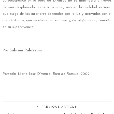
autobiográfico en la obra de D’Amico no se manifiesta a través
de una desplomada primera persona, sino en la dualidad virtuosa
que surge de los interiores detenidos por la luz y activados por el
puro instante, que se afirma en su ruina y, de algún modo, también
en su supervivencia.
Por
Sabrina Palazzani
Portada:
María José D’Amico.
Bien de Familia
, 2009.
PREVIOUS ARTICLE