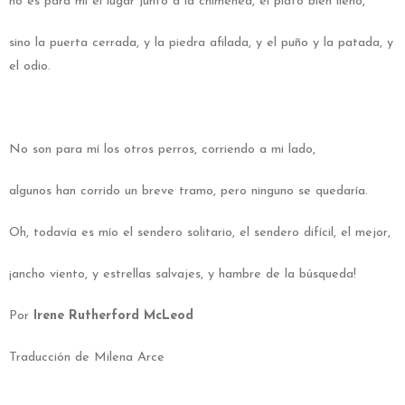
no es para mí el lugar junto a la chimenea, el plato bien lleno,
sino la puerta cerrada, y la piedra afilada, y el puño y la patada, y
el odio.
No son para mí los otros perros, corriendo a mi lado,
algunos han corrido un breve tramo, pero ninguno se quedaría.
Oh, todavía es mío el sendero solitario, el sendero difícil, el mejor,
¡ancho viento, y estrellas salvajes, y hambre de la búsqueda!
Por
Irene Rutherford McLeod
Traducción de Milena Arce