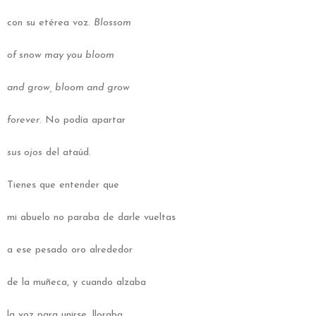
con su etérea voz.
Blossom
of snow may you bloom
and grow, bloom and grow
forever
. No podía apartar
sus ojos
del ataúd.
Tienes que entender que
mi abuelo no paraba de darle vueltas
a ese pesado oro alrededor
de la muñeca, y cuando alzaba
la voz para unirse, lloraba