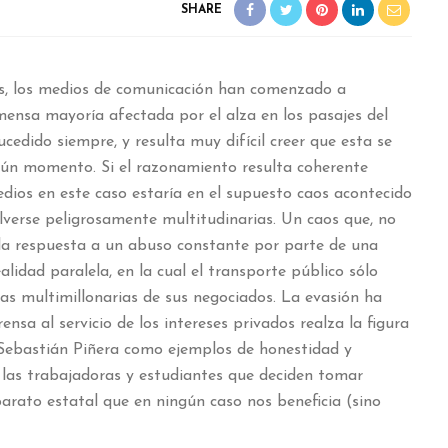
SHARE
s, los medios de comunicación han comenzado a
mensa mayoría afectada por el alza en los pasajes del
cedido siempre, y resulta muy difícil creer que esta se
gún momento. Si el razonamiento resulta coherente
edios en este caso estaría en el supuesto caos acontecido
lverse peligrosamente multitudinarias. Un caos que, no
la respuesta a un abuso constante por parte de una
lidad paralela, en la cual el transporte público sólo
fras multimillonarias de sus negociados. La evasión ha
nsa al servicio de los intereses privados realza la figura
e Sebastián Piñera como ejemplos de honestidad y
y las trabajadoras y estudiantes que deciden tomar
parato estatal que en ningún caso nos beneficia (sino