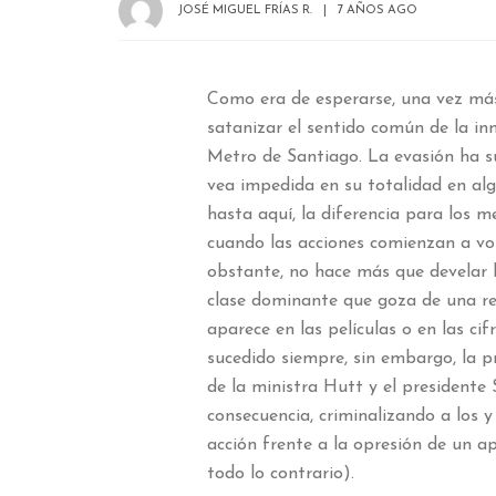
JOSÉ MIGUEL FRÍAS R.
7 AÑOS AGO
Como era de esperarse, una vez má
satanizar el sentido común de la in
Metro de Santiago. La evasión ha su
vea impedida en su totalidad en al
hasta aquí, la diferencia para los m
cuando las acciones comienzan a vo
obstante, no hace más que develar 
clase dominante que goza de una rea
aparece en las películas o en las ci
sucedido siempre, sin embargo, la pre
de la ministra Hutt y el president
consecuencia, criminalizando a los 
acción frente a la opresión de un a
todo lo contrario).