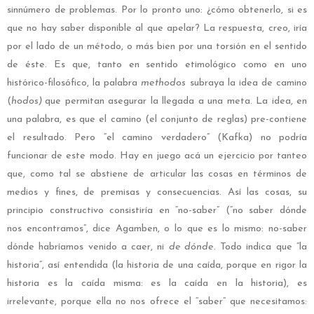
sinnúmero de problemas. Por lo pronto uno: ¿cómo obtenerlo, si es
que no hay saber disponible al que apelar? La respuesta, creo, iría
por el lado de un método, o más bien por una torsión en el sentido
de éste. Es que, tanto en sentido etimológico como en uno
histórico-filosófico, la palabra
methodos
subraya la idea de camino
(
hodos)
que permitan asegurar la llegada a una meta. La idea, en
una palabra, es que el camino (el conjunto de reglas) pre-contiene
el resultado. Pero “el camino verdadero” (Kafka) no podría
funcionar de este modo. Hay en juego acá un ejercicio por tanteo
que, como tal se abstiene de articular las cosas en términos de
medios y fines, de premisas y consecuencias. Así las cosas, su
principio constructivo consistiría en “no-saber” (“no saber dónde
nos encontramos”, dice Agamben, o lo que es lo mismo: no-saber
dónde habríamos venido a caer, ni
de dónde
. Todo indica que “la
historia”, así entendida (la historia de una caída, porque en rigor la
historia es la caída misma: es la caída en la historia), es
irrelevante, porque ella no nos ofrece el “saber” que necesitamos: