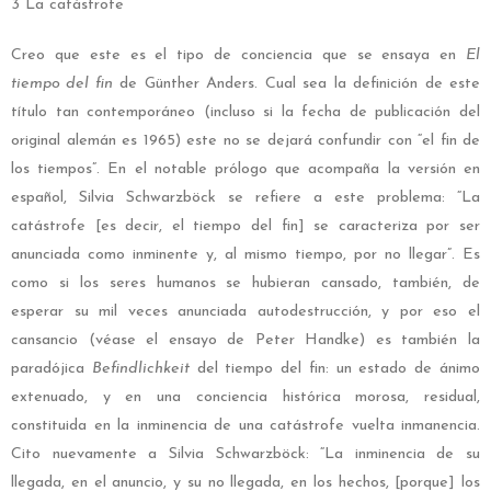
3 La catástrofe
Creo que este es el tipo de conciencia que se ensaya en
El
tiempo del fin
de Günther Anders. Cual sea la definición de este
título tan contemporáneo (incluso si la fecha de publicación del
original alemán es 1965) este no se dejará confundir con “el fin de
los tiempos”. En el notable prólogo que acompaña la versión en
español, Silvia Schwarzböck se refiere a este problema: “La
catástrofe [es decir, el tiempo del fin] se caracteriza por ser
anunciada como inminente y, al mismo tiempo, por no llegar”. Es
como si los seres humanos se hubieran cansado, también, de
esperar su mil veces anunciada autodestrucción, y por eso el
cansancio (véase el ensayo de Peter Handke) es también la
paradójica
Befindlichkeit
del tiempo del fin: un estado de ánimo
extenuado, y en una conciencia histórica morosa, residual,
constituida en la inminencia de una catástrofe vuelta inmanencia.
Cito nuevamente a Silvia Schwarzböck: “La inminencia de su
llegada, en el anuncio, y su no llegada, en los hechos, [porque] los