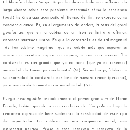
El filósofo chileno Sergio Rojas ha desarrollado una reflexión de
largo aliento sobre este problema, mostrando cómo la conciencia
(post)-histórica que acompaña el “tiempo del fin”, se expresa como
conciencia cínica. Es, en el argumento de Anders, la tesis del grácil
gentleman
, que en la cabina de un tren se limita a afirmar:
entonces muramos juntos. Es que la catástrofe es de tal magnitud
–de tan sublime magnitud– que no cabría más que esperar su
ocurrencia mientras aspiro un cigarro, y con una sonrisa. “La
catástrofe es tan grande que ya no tiene [que ya no tenemos]
necesidad de temer personalmente” (61). Sin embargo, “debido a
su enormidad, la catástrofe nos libra de nuestro temor (personal),
pero nos arrebata nuestra responsabilidad” (63).
Fuego inextinguible
, probablemente el primer gran
film
de Harun
Farocki, había apelado a una condición de
film político
bajo la
tentativa expresa de herir sutilmente la sensibilidad de este tipo
de espectador. La sutileza no era resquemor moral, sino
estrategia política. Véase a este respecto y respecto de la