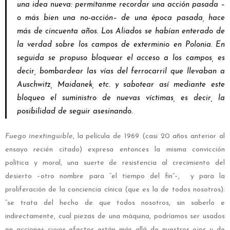
una idea nueva: permítanme recordar una acción pasada –
o más bien una no-acción– de una época pasada, hace
más de cincuenta años. Los Aliados se habían enterado de
la verdad sobre los campos de exterminio en Polonia. En
seguida se propuso bloquear el acceso a los campos, es
decir, bombardear las vías del ferrocarril que llevaban a
Auschwitz, Maidanek, etc. y sabotear así mediante este
bloqueo el suministro de nuevas víctimas, es decir, la
posibilidad de seguir asesinando.
Fuego inextinguible
, la película de 1969 (casi 20 años anterior al
ensayo recién citado) expresa entonces la misma convicción
política y moral, una suerte de resistencia al crecimiento del
desierto –otro nombre para “el tiempo del fin”–, y para la
proliferación de la conciencia cínica (que es la de todos nosotros):
“se trata del hecho de que todos nosotros, sin saberlo e
indirectamente, cual piezas de una máquina, podríamos ser usados
en acciones cuyos efectos están más allá de nuestros ojos y de