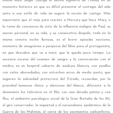
misma línea Singer castiga el desvío ególatra de Freddy en un
momento histórico en que es difícil presentar el contagio del sida
junto a ese estilo de vida sin sugerir la noción de castigo. Más
importante que el viaje para rescate a Mercury que hace Mary, o
la toma de conciencia de éste de la influencia maligna de Paul, su
asesor personal, en su vida, y su consecutivo despido, todo en la
misma remota noche lluviosa, es el breve episodio nocturno,
momento de anagnórisis o peripecia del filme para el protagonista,
en que descubre que va a morir, que le queda poco tiempo. La
sucesiva escena del examen de sangre y la conversación con el
médico en un hospital cubierto de azulejos blancos, con pasillos
con cielos abovedados, con estrechos arcos de medio punto, que
sugieren la sobriedad protectora del Estado, recuerdan, por la
prioridad luminosa clínica y silenciosa del blanco, diferente a la
dominante luz televisiva en el film, con una dorada pátina y con
flou
, el ambiente psicológico social de la Gran Bretaña de los 80,
el giro conservador, la inquietud y el nacionalismo epidérmico de la
Guerra de las Malvinas, el cierre de los yacimientos carboníferos,