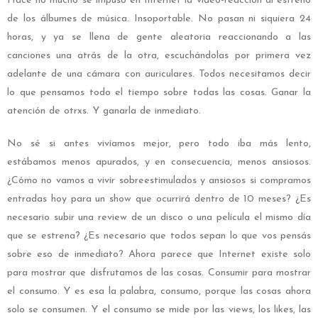
Hace no mucho se impuso en Internet la video-reacción al estreno
de los álbumes de música. Insoportable. No pasan ni siquiera 24
horas, y ya se llena de gente aleatoria reaccionando a las
canciones una atrás de la otra, escuchándolas por primera vez
adelante de una cámara con auriculares. Todos necesitamos decir
lo que pensamos todo el tiempo sobre todas las cosas. Ganar la
atención de otrxs. Y ganarla de inmediato.
No sé si antes vivíamos mejor, pero todo iba más lento,
estábamos menos apurados, y en consecuencia, menos ansiosos.
¿Cómo no vamos a vivir sobreestimulados y ansiosos si compramos
entradas hoy para un show que ocurrirá dentro de 10 meses? ¿Es
necesario subir una review de un disco o una película el mismo día
que se estrena? ¿Es necesario que todos sepan lo que vos pensás
sobre eso de inmediato? Ahora parece que Internet existe solo
para mostrar que disfrutamos de las cosas. Consumir para mostrar
el consumo. Y es esa la palabra, consumo, porque las cosas ahora
solo se consumen. Y el consumo se mide por las views, los likes, las