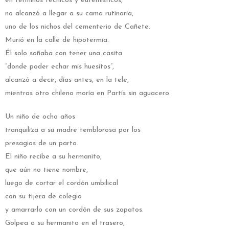
en términos técnicos y eufemísticos,
no alcanzó a llegar a su cama rutinaria,
uno de los nichos del cementerio de Cañete.
Murió en la calle de hipotermia.
Él solo soñaba con tener una casita
“donde poder echar mis huesitos”,
alcanzó a decir, días antes, en la tele,
mientras otro chileno moría en Partís sin aguacero.
Un niño de ocho años
tranquiliza a su madre temblorosa por los
presagios de un parto.
El niño recibe a su hermanito,
que aún no tiene nombre,
luego de cortar el cordón umbilical
con su tijera de colegio
y amarrarlo con un cordón de sus zapatos.
Golpea a su hermanito en el trasero,