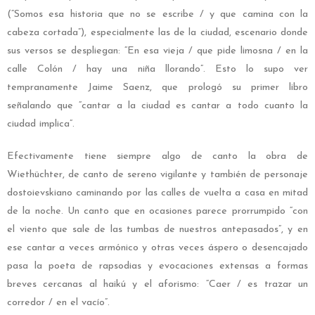
(“Somos esa historia que no se escribe / y que camina con la
cabeza cortada”), especialmente las de la ciudad, escenario donde
sus versos se despliegan: “En esa vieja / que pide limosna / en la
calle Colón / hay una niña llorando”. Esto lo supo ver
tempranamente Jaime Saenz, que prologó su primer libro
señalando que “cantar a la ciudad es cantar a todo cuanto la
ciudad implica”.
Efectivamente tiene siempre algo de canto la obra de
Wiethüchter, de canto de sereno vigilante y también de personaje
dostoievskiano caminando por las calles de vuelta a casa en mitad
de la noche. Un canto que en ocasiones parece prorrumpido “con
el viento que sale de las tumbas de nuestros antepasados”, y en
ese cantar a veces armónico y otras veces áspero o desencajado
pasa la poeta de rapsodias y evocaciones extensas a formas
breves cercanas al haikú y el aforismo: “Caer / es trazar un
corredor / en el vacío”.