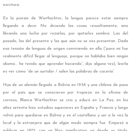
escritura.
En la poesía de Wiethüchter, la lengua parece estar siempre
llegando a decir. No diciendo las cosas resueltamente, sino
librando una lucha por rozarlas, por quitarles sombra. Las del
pasado, las del presente y las que aún no se nos presentan. Dada
esa tensión de lenguas de origen conviviendo en ella (“para mí fue
realmente difícil llegar al lenguaje, porque no hablaba bien ningún
idioma… he tenido que aprender haciendo”, dijo alguna vez), leerla
es ver cómo “de un surtidor / salen las palabras de cacería”.
Hija de un alemán llegado a Bolivia en 1938 y una chilena de paso
por el país que se conocieron por tropiezo en la oficina de
correos, Blanca Wiethüchter se crio y educó en La Paz, en los
años setenta hizo estudios superiores en España y Francia y luego
volvió para quedarse en Bolivia y en el castellano y ser a la vez la
local y la extranjera que de algún modo siempre fue. Empezó a
publicar en 1975, con un libro significativo ya desde su título,