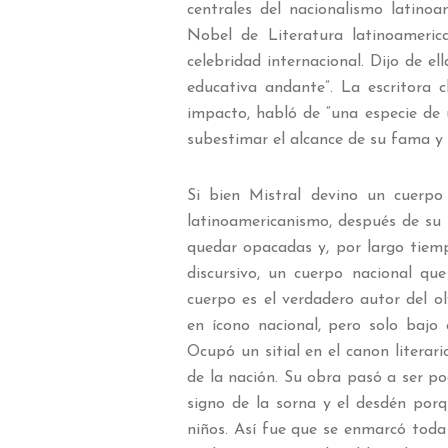
centrales del nacionalismo latinoa
Nobel de Literatura latinoameric
celebridad internacional. Dijo de el
educativa andante”.
La escritora c
impacto, habló de “una especie de ú
subestimar el alcance de su fama y 
Si bien Mistral devino un cuerpo q
latinoamericanismo, después de su
quedar opacadas y, por largo tiem
discursivo, un cuerpo nacional qu
cuerpo es el verdadero autor del ol
en ícono nacional, pero solo bajo c
Ocupó un sitial en el canon litera
de la nación. Su obra pasó a ser poc
signo de la sorna y el desdén por
niños. Así fue que se enmarcó toda