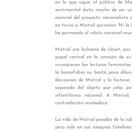
en lo que sigue, el público de Mi
sentimental dista mucho de ser un
esencial del proyecto nacionalista
en torno a Mistral persisten. Ni la
ha permeado el relato nacional murie
Mistral era lesbiana de clóset, po
papel central en la omisión de s
irrumpieran las lecturas feministas 
la homofobia no basta para diluci
decisiones de Mistral y la histori
separado del objeto que odia, pe
infantilismo nacional. A Mistra
contradicción reveladora.
La vida de Mistral pasaba de lo subl
pero solo en sus exequias fúnebre