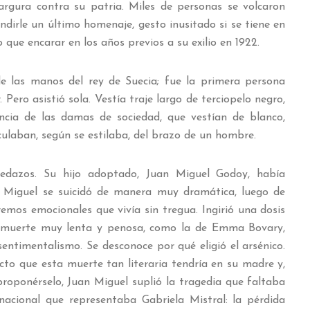
gura contra su patria. Miles de personas se volcaron
ndirle un último homenaje, gesto inusitado si se tiene en
 que encarar en los años previos a su exilio en 1922.
de las manos del rey de Suecia; fue la primera persona
 Pero asistió sola. Vestía traje largo de terciopelo negro,
encia de las damas de sociedad, que vestían de blanco,
irculaban, según se estilaba, del brazo de un hombre.
edazos. Su hijo adoptado, Juan Miguel Godoy, había
an Miguel se suicidó de manera muy dramática, luego de
emos emocionales que vivía sin tregua. Ingirió una dosis
na muerte muy lenta y penosa, como la de Emma Bovary,
sentimentalismo. Se desconoce por qué eligió el arsénico.
to que esta muerte tan literaria tendría en su madre y,
proponérselo, Juan Miguel suplió la tragedia que faltaba
nacional que representaba Gabriela Mistral: la pérdida