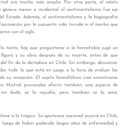
stral era mucho más amplio. Por otra parte, el relato
 género menor e incidental: el sentimentalismo fue eje
 del Estado. Además, el sentimentalismo y la hagiografía
 fascinación por la supuesta vida torcida ni el morbo que
ron con el siglo.
r lo tanto, hay que preguntarse si la homofobia jugó un
u figura y su obra después de su muerte, antes de que
del fin de la dictadura en Chile.
Sin embargo, denunciar
dar todo lo que está en juego a la hora de evaluar las
a de su recepción. El sujeto homofóbico cree encontrarse
ro Mistral provocaba afecto también, una especie de
l, sin duda, se la repudió, pero también se la amó,
ime a lo trágico. Su apoteosis nacional ocurrió en Chile,
s, luego de haber padecido largos años de enfermedad y