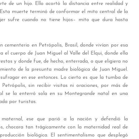
te de un hijo. Ello acortó la distancia entre realidad y
. Esta muerte terminó de conformar el mito central de la
ujer sufre cuando no tiene hijos– mito que dura hasta
n cementerio en Petrópolis, Brasil, donde vivían por esa
a el cuerpo de Juan Miguel al Valle del Elqui, donde ella
stos y donde fue, de hecho, enterrada, o que eligiera no
imiento de la presunta madre biológica de Juan Miguel.
sufragar en ese entonces. Lo cierto es que la tumba de
trópolis, sin recibir visitas ni oraciones, por más de
ral se la enterró sola en su Montegrande natal en una
da por turistas.
e maternal, ese que parió a la nación y defendió la
os, chocara tan trágicamente con la maternidad real de
eproducción biológica. El sentimentalismo que desplegó