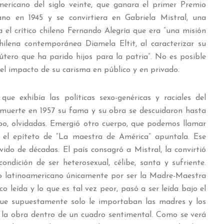
mericano del siglo veinte, que ganara el primer Premio
ano en 1945 y se convirtiera en Gabriela Mistral, una
la el crítico chileno Fernando Alegría que era “una misión
hilena contemporánea Diamela Eltit, al caracterizar su
tero que ha parido hijos para la patria”.
No es posible
el impacto de su carisma en público y en privado.
ue exhibía las políticas sexo-genéricas y raciales del
 muerte en 1957 su fama y su obra se descuidaron hasta
po, olvidadas. Emergió otro cuerpo, que podemos llamar
e el epíteto de “La maestra de América” apuntala. Ese
vido de décadas. El país consagró a Mistral, la convirtió
ondición de ser heterosexual, célibe, santa y sufriente.
rio latinoamericano únicamente por ser la Madre-Maestra
o leída y lo que es tal vez peor, pasó a ser leída bajo el
que supuestamente solo le importaban las madres y los
 la obra dentro de un cuadro sentimental. Como se verá