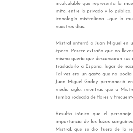
incalculable que representa la muer
mito, entre lo privado y lo público
iconología mistraliana –que la m
nuestros días.
Mistral enterró a Juan Miguel en u
época. Parece extraño que no llevar
misma quería que descansaran sus re
trasladarlo a España, lugar de nac
Tal vez era un gasto que no podía 
Juan Miguel Godoy permaneció en Pe
medio siglo, mientras que a Mist
tumba rodeada de flores y frecuenta
Resulta irónico que el personaj
importancia de los lazos sanguíne
Mistral, que se dio fuera de la r