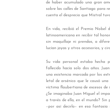
de haber acumulado una gran amar
sobre las calles de Santiago para re
cuenta el desprecio que Mistral tuvo
En vida, recibió el Premio Nobel 
latinoamericana en recibir tal honor.
sin maquillaje ni prendas, a difer
lucían joyas y otros accesorios, y c
Su vida personal estaba hecha p
fallecido hacía solo dos años. Ju
una existencia marcada por los extr
letal de arsénico que le causó u
víctima flaubertiana de excesos de 
¿Se imaginaba Juan Miguel el impac
a través de ella, en el mundo? Sin 
–por así decirlo– en esa fantasía 