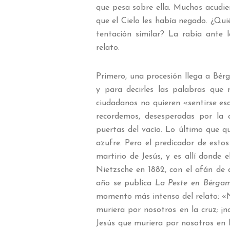
que pesa sobre ella. Muchos acudie
que el Cielo les había negado. ¿Quié
tentación similar? La rabia ante l
relato.
Primero, una procesión llega a Bérg
y para decirles las palabras que n
ciudadanos no quieren «sentirse es
recordemos, desesperadas por la 
puertas del vacío. Lo último que qu
azufre. Pero el predicador de est
martirio de Jesús, y es allí donde 
Nietzsche en 1882, con el afán de d
año se publica
La Peste en Bérga
momento más intenso del relato: «N
muriera por nosotros en la cruz; ¡
Jesús que muriera por nosotros en l