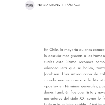
REVISTA OROPEL
1 AÑO AGO
En Chile, la mayoría quienes conoce
lo descubrimos gracias a las famo
cuales este último reconoce como 
«dondequiera que se halle», tant
Jacobsen. Una introducción de tal
cuando uno se acerca a la literat
«poeta» en términos generales, pu
danés también fue cuentista y nove
narradores del siglo XX, como lo
todo esto es bien sabido. ¿Qué imp