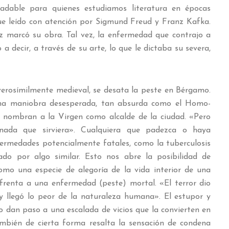
adable para quienes estudiamos literatura en épocas
 fue leído con atención por Sigmund Freud y Franz Kafka.
z marcó su obra. Tal vez, la enfermedad que contrajo a
o a decir, a través de su arte, lo que le dictaba su severa,
erosímilmente medieval, se desata la peste en Bérgamo.
una maniobra desesperada, tan absurda como el Homo-
 nombran a la Virgen como alcalde de la ciudad. «Pero
ada que sirviera». Cualquiera que padezca o haya
ermedades potencialmente fatales, como la tuberculosis
do por algo similar. Esto nos abre la posibilidad de
como una especie de alegoría de la vida interior de una
frenta a una enfermedad (peste) mortal. «El terror dio
«y llegó lo peor de la naturaleza humana». El estupor y
mo dan paso a una escalada de vicios que la convierten en
mbién de cierta forma resalta la sensación de condena