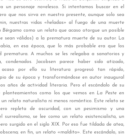
ra un personaje novelesco. Si intentamos buscar en el
ero que nos sirva en nuestro presente, aunque solo sea
min, nuestras vidas «heladas» al fuego de una muerte
n Bérgamo
como un relato que acaso otorgue un posible
ue sean válidos) a la prematura muerte de su autor. La
sabía, en esa época, que lo más probable era que los
d prematura. A muchos se les relegaba a sanatorios y
 condenados. Jacobsen parece haber sido atizado,
acaso por ello su literatura progresó tan rápido,
opio de su época y transformándose en autor inaugural
s años de actividad literaria. Pero el escándalo de su
de planteamientos como los que vemos en
La Peste en
 un relato naturalista ni menos romántico. Este relato se
pero repleta de oscuridad, con un pesimismo y una
l surrealismo, se lee como un relato existencialista, un
ero surgido en el siglo XIX. Por eso fue tildada de atea,
bscena; en fin, un relato «maldito». Este escándalo, sin