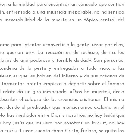
ron a la maldad para encontrar un consuelo que sentían
n, enfrentado a una injusticia irreparable, no ha sentido
a inexorabilidad de la muerte es un tópico central del
amo para intentar «convertir a la gente, rezar por ellos,
o querían oír». La reacción es de rechazo, de ira, los
clavos de una poderosa y terrible deidad». Son personas,
condena de la peste y entregadas a todo vicio, a las
ieren es que les hablen del infierno y de sus océanos de
os tormentos pronto empieza a departir sobre el famoso
el relato da un giro inesperado. «Dios ha muerto», decía
escribir el colapso de las creencias cristianas. El mismo
mo
, donde el predicador que mencionamos exclama en el
o hay mediador entre Dios y nosotros; no hay Jesús que
no hay Jesús que muriera por nosotros en la cruz, no hay
a cruz!». Luego cuenta cómo Cristo, furioso, se quita los