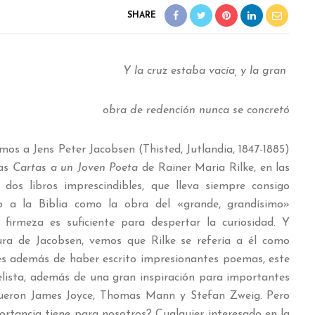
SHARE
Y la cruz estaba vacía, y la gran
obra de redención nunca se concretó
mos a Jens Peter Jacobsen (Thisted, Jutlandia, 1847-1885)
sas
Cartas a un Joven Poeta
de Rainer Maria Rilke, en las
dos libros imprescindibles, que lleva siempre consigo
o a la Biblia como la obra del «grande, grandísimo»
 firmeza es suficiente para despertar la curiosidad. Y
ura de Jacobsen, vemos que Rilke se refería a él como
es además de haber escrito impresionantes poemas, este
lista, además de una gran inspiración para importantes
 fueron James Joyce, Thomas Mann y Stefan Zweig. Pero
ortancia tiene para nosotros? Cualquier interesado en la