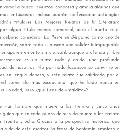
 universal a buscar cuentos, conocerá y amará algunos que
más entusiastas incluso podrán confeccionar antologías
odrán titularse
Los Mejores Relatos de la Literatura
 por algún título menos comercial, pero el punto es el
a debería considerar
La Peste en Bérgamo
como uno de
colección, sobre todo si buscan una solidez inimpugnable
n es aparentemente simple, sutil, aunque profunda y libre
ecesarios; es un plato rudo y crudo, una profunda
dad, de nosotros. No por nada Jacobsen se convirtió en
es en lengua danesa, y este relato fue calificado por el
land como «lo más excepcional que he leído nunca en
 curiosidad, pero ¿qué tiene de «maldito»?
e «un hombre que muere a los treinta y cinco años
guien que en cada punto de su vida muere a los treinta
 treinta y ocho. Gracias a la perspectiva histórica, que
la vida de este escritor, la frase de Benjamin empieza a