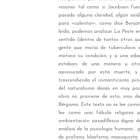
resonar tal como si Jacobsen fue
pasado alguna claridad, algún asid
para «calentar», como dice Benja
leída, podemos analizar
La Peste e
sentido (dentro de tantos otros q
gente que moría de tuberculosis 
matara su condición, y a una eda
estaban, de una manera u otra,
apresurado por esta muerte, y 
trascendiendo el romanticismo pr
del naturalismo danés en muy poco
obra no proviene de esto, sino 
Bérgamo
. Este texto no se lee como
lee como una fábula religiosa 
ambientación pesadillesca digna de
análisis de la psicología humana… p
de profana, blasfema, masoquista, o