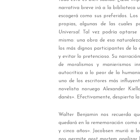
narrativa breve irá a la biblioteca
escogerá como sus preferidos. Los 
propias, algunas de las cuales p
Universal
. Tal vez podría optarse
mismo: una obra de esa naturalez
los más dignos participantes de la 
y evitar lo pretencioso. Su narració
de moralismos y manierismos inn
autocrítica a lo peor de la humani
uno de los escritores más influyent
novelista noruego Alexander Kiel
danés». Efectivamente, despierta la
Walter Benjamin nos recuerda qu
quedará en la rememoración como al
y cinco años». Jacobsen murió a los
nos permite
post mortem
analizar 