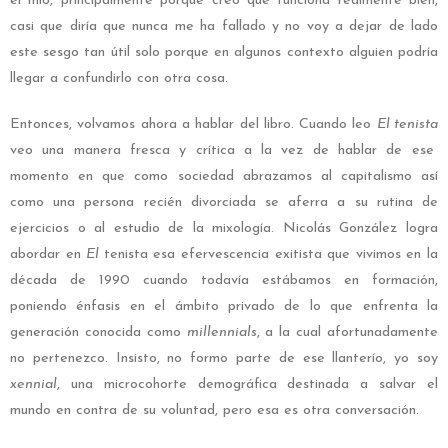
el mío, principalmente porque creo que funciona realmente bien,
casi que diría que nunca me ha fallado y no voy a dejar de lado
este sesgo tan útil solo porque en algunos contexto alguien podría
llegar a confundirlo con otra cosa.
Entonces, volvamos ahora a hablar del libro. Cuando leo
El tenista
veo una manera fresca y crítica a la vez de hablar de ese
momento en que como sociedad abrazamos al capitalismo así
como una persona recién divorciada se aferra a su rutina de
ejercicios o al estudio de la mixología. Nicolás González logra
abordar en
El
tenista esa efervescencia exitista que vivimos en la
década de 1990 cuando todavía estábamos en formación,
poniendo énfasis en el ámbito privado de lo que enfrenta la
generación conocida como
millennials
, a la cual afortunadamente
no pertenezco. Insisto, no formo parte de ese llanterío, yo soy
xennial
, una microcohorte demográfica destinada a salvar el
mundo en contra de su voluntad, pero esa es otra conversación.