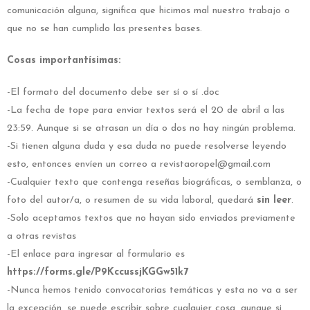
comunicación alguna, significa que hicimos mal nuestro trabajo o
que no se han cumplido las presentes bases.
Cosas importantísimas:
-El formato del documento debe ser sí o sí .doc
-La fecha de tope para enviar textos será el 20 de abril a las
23:59. Aunque si se atrasan un día o dos no hay ningún problema.
-Si tienen alguna duda y esa duda no puede resolverse leyendo
esto, entonces envíen un correo a revistaoropel@gmail.com
-Cualquier texto que contenga reseñas biográficas, o semblanza, o
foto del autor/a, o resumen de su vida laboral, quedará
sin leer
.
-Solo aceptamos textos que no hayan sido enviados previamente
a otras revistas
-El enlace para ingresar al formulario es
https://forms.gle/P9KccussjKGGw51k7
-Nunca hemos tenido convocatorias temáticas y esta no va a ser
la excepción, se puede escribir sobre cualquier cosa, aunque si