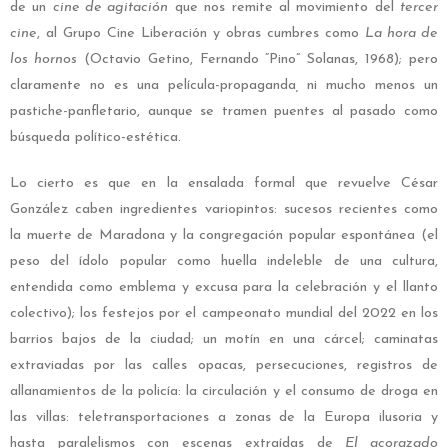
de un
cine de agitación
que nos remite al movimiento del
tercer
cine
, al Grupo Cine Liberación y obras cumbres como
La hora de
los hornos
(Octavio Getino, Fernando “Pino” Solanas, 1968); pero
claramente no es una
película-propaganda
,
ni mucho menos un
pastiche-panfletario, aunque se tramen puentes al pasado como
búsqueda político-estética.
Lo cierto es que en la ensalada formal que revuelve César
González caben ingredientes variopintos: sucesos recientes como
la muerte de Maradona y la congregación popular espontánea (el
peso del ídolo popular como huella indeleble de una cultura,
entendida como emblema y excusa para la celebración y el llanto
colectivo); los festejos por el campeonato mundial del 2022 en los
barrios bajos de la ciudad; un motín en una cárcel; caminatas
extraviadas por las calles opacas, persecuciones, registros de
allanamientos de la policía: la circulación y el consumo de droga en
las villas: teletransportaciones a zonas de la Europa ilusoria y
hasta paralelismos con escenas extraídas de
El acorazado