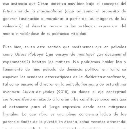
esa instancia que César sintetiza muy bien bajo el concepto del
fetichismo de la marginalidad
(algo así como
el propósito de
generar fascinación o
moralinas
a partir de las imágenes de las
violencias), el director recurre a los artilugios expresivos del
montaje, valiéndose de su polifónica vitalidad.
Pues bien, es en este sentido que sostenemos que en películas
como
Ulises Plebeyo
(¿un ensayo
de montaje
? ¿un documental
experimental?) habitan los matices. No podríamos hablar lisa y
llanamente de “una película de denuncia política” en tanto se
esquivan los senderos estereotípicos de la
didáctica-moralizante
,
tal como ensaya el director en la
película hermana
de esta última
aventura:
Lluvia de jaulas
(2018), en donde el eje conceptual
centro-periferia
enraizado a la gran urbe constituye poco más que
el detonante para el juego expresivo desde esos márgenes
liminales. Lo que vibra es una plena conciencia lúdica de las
potencialidades de la puesta en escena, como venimos afirmando: