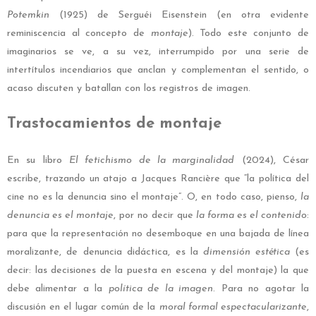
Potemkin
(1925) de Serguéi Eisenstein (en otra evidente
reminiscencia al concepto de
montaje
). Todo este conjunto de
imaginarios se ve, a su vez, interrumpido por una serie de
intertítulos incendiarios que anclan y complementan el sentido, o
acaso discuten y batallan con los registros de imagen.
Trastocamientos de montaje
En su libro
El fetichismo de la marginalidad
(2024), César
escribe, trazando un atajo a Jacques Rancière que “la política del
cine no es la denuncia sino el montaje”. O, en todo caso, pienso,
la
denuncia es el montaje
, por no decir que
la forma es el contenido
:
para que la representación no desemboque en una bajada de línea
moralizante, de denuncia didáctica, es la
dimensión estética
(es
decir: las decisiones de la puesta en escena y del montaje) la que
debe alimentar a la
política de la imagen
. Para no agotar la
discusión en el lugar común de la
moral formal espectacularizante
,