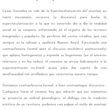
César Gonzalez se vale de la
hipermediatización del montaje
en
tanto mecanismo recursivo (y discursivo) para burlar la
espectacularización
a la que es sometida día a día la realidad
social en su conjunto, enfatizando en el registro de los sectores
marginados y populares (la
periferia
del
centro
citadino, que casi
siempre es la salvaje y opulenta Buenos Aires).
Ejecutando una
contraofensiva formal ante el
discurso mediático pasteurizador
que aplana, homogeneiza y expande su hegemonía (en el universo
televisivo y en las redes), el cineasta se arroja lúdicamente a la
experimentación
no-lineal
acaso para dar cuenta de esa
simultaneidad tan arrolladora que caracteriza nuestro tiempo.
Decíamos
contraofensiva formal
, o bien
contraataque
discursivo
…
Cualquiera fuese el término, hay que advertir que por momentos
se proyecta un umbral genealógico, el diálogo con la tradición
estética de un territorio: podemos casi palpar el estilo de montaje