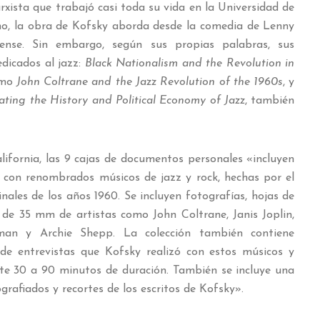
xista que trabajó casi toda su vida en la Universidad de
ano, la obra de Kofsky aborda desde la comedia de Lenny
dense. Sin embargo, según sus propias palabras, sus
dicados al jazz:
Black Nationalism and the Revolution in
como
John Coltrane and the Jazz Revolution of the 1960s
, y
nating the History and Political Economy of Jazz
, también
lifornia, las 9 cajas de documentos personales «incluyen
s con renombrados músicos de jazz y rock, hechas por el
nales de los años 1960. Se incluyen fotografías, hojas de
s de 35 mm de artistas como John Coltrane, Janis Joplin,
eman y Archie Shepp. La colección también contiene
e entrevistas que Kofsky realizó con estos músicos y
e 30 a 90 minutos de duración. También se incluye una
afiados y recortes de los escritos de Kofsky».