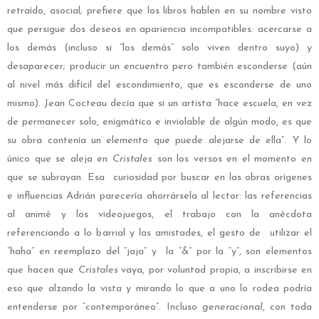
retraído, asocial; prefiere que los libros hablen en su nombre visto
que persigue dos deseos en apariencia incompatibles: acercarse a
los demás (incluso si “los demás” solo viven dentro suyo) y
desaparecer; producir un encuentro pero también esconderse (aún
al nivel más difícil del escondimiento, que es esconderse de uno
mismo). Jean Cocteau decía que si un artista ”hace escuela, en vez
de permanecer solo, enigmático e inviolable de algún modo, es que
su obra contenía un elemento que puede alejarse de ella”. Y lo
único que se aleja en
Cristales
son los versos en el momento en
que se subrayan. Esa curiosidad por buscar en las obras orígenes
e influencias Adrián parecería ahorrársela al lector: las referencias
al animé y los videojuegos, el trabajo con la anécdota
referenciando a lo barrial y las amistades, el gesto de utilizar el
“haha” en reemplazo del “jaja” y la “&” por la “y”, son elementos
que hacen que
Cristales
vaya, por voluntad propia, a inscribirse en
eso que alzando la vista y mirando lo que a uno lo rodea podría
entenderse por “contemporáneo”. Incluso
generacional
, con toda