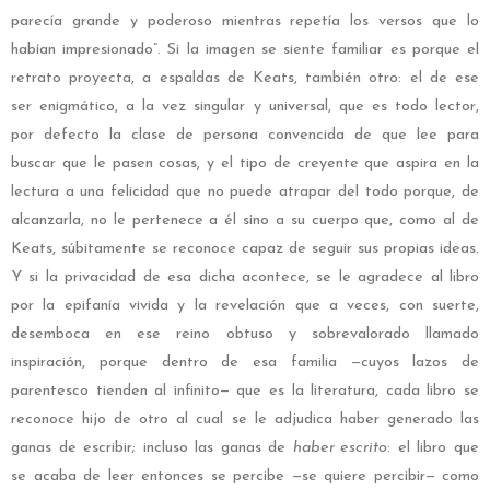
parecía grande y poderoso mientras repetía los versos que lo
habían impresionado”. Si la imagen se siente familiar es porque el
retrato proyecta, a espaldas de Keats, también otro: el de ese
ser enigmático, a la vez singular y universal, que es todo lector,
por defecto la clase de persona convencida de que lee para
buscar que le pasen cosas, y el tipo de creyente que aspira en la
lectura a una felicidad que no puede atrapar del todo porque, de
alcanzarla, no le pertenece a él sino a su cuerpo que, como al de
Keats, súbitamente se reconoce capaz de seguir sus propias ideas.
Y si la privacidad de esa dicha acontece, se le agradece al libro
por la epifanía vivida y la revelación que a veces, con suerte,
desemboca en ese reino obtuso y sobrevalorado llamado
inspiración, porque dentro de esa familia —cuyos lazos de
parentesco tienden al infinito— que es la literatura, cada libro se
reconoce hijo de otro al cual se le adjudica haber generado las
ganas de escribir; incluso las ganas de
haber escrito
: el libro que
se acaba de leer entonces se percibe —se quiere percibir— como