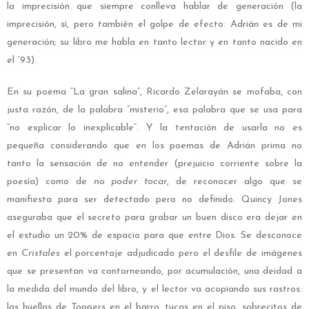
la imprecisión que siempre conlleva hablar de generación (la
imprecisión, sí, pero también el golpe de efecto: Adrián es de mi
generación; su libro me habla en tanto lector y en tanto nacido en
el ‘93).
En su poema “La gran salina”, Ricardo Zelarayán se mofaba, con
justa razón, de la palabra “misterio”, esa palabra que se usa para
“no explicar lo inexplicable”. Y la tentación de usarla no es
pequeña considerando que en los poemas de Adrián prima no
tanto la sensación de no
entender (prejuicio corriente sobre la
poesía) como de
no poder tocar
, de reconocer algo que se
manifiesta para ser detectado pero no definido. Quincy Jones
aseguraba que el secreto para grabar un buen disco era dejar en
el estudio un 20% de espacio para que entre Dios. Se desconoce
en
Cristales
el porcentaje adjudicado pero el desfile de imágenes
que se presentan va contorneando, por acumulación, una deidad a
la medida del mundo del libro, y el lector va acopiando sus rastros:
las huellas de Toppers en el barro, tucas en el piso, sobrecitos de