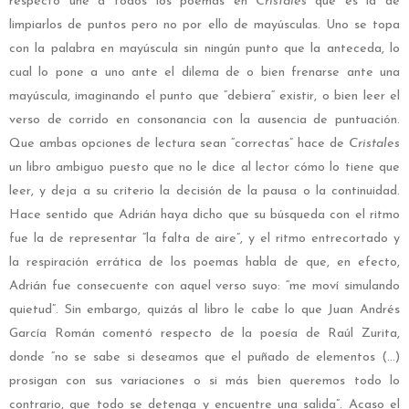
respecto une a todos los poemas en
Cristales
que es la de
limpiarlos de puntos pero no por ello de mayúsculas. Uno se topa
con la palabra en mayúscula sin ningún punto que la anteceda, lo
cual lo pone a uno ante el dilema de o bien frenarse ante una
mayúscula, imaginando el punto que “debiera“ existir, o bien leer el
verso de corrido en consonancia con la ausencia de puntuación.
Que ambas opciones de lectura sean “correctas” hace de
Cristales
un libro ambiguo puesto que no le dice al lector cómo lo tiene que
leer, y deja a su criterio la decisión de la pausa o la continuidad.
Hace sentido que Adrián haya dicho que su búsqueda con el ritmo
fue la de representar “la falta de aire”, y el ritmo entrecortado y
la respiración errática de los poemas habla de que, en efecto,
Adrián fue consecuente con aquel verso suyo: “me moví simulando
quietud”. Sin embargo, quizás al libro le cabe lo que Juan Andrés
García Román comentó respecto de la poesía de Raúl Zurita,
donde “no se sabe si deseamos que el puñado de elementos (…)
prosigan con sus variaciones o si más bien queremos todo lo
contrario, que todo se detenga y encuentre una salida”. Acaso el