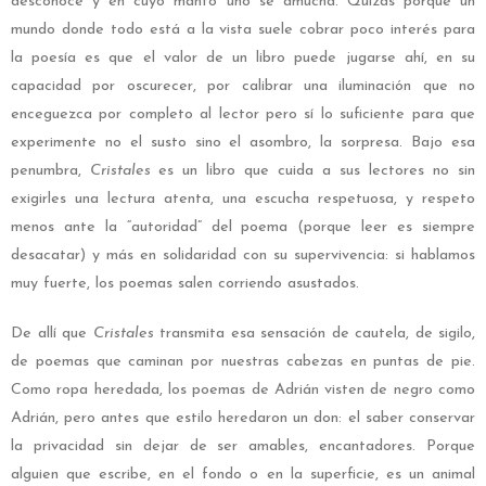
desconoce y en cuyo manto uno se amucha. Quizás porque un
mundo donde todo está a la vista suele cobrar poco interés para
la poesía es que el valor de un libro puede jugarse ahí, en su
capacidad por oscurecer, por calibrar una iluminación que no
enceguezca por completo al lector pero sí lo suficiente para que
experimente no el susto sino el asombro, la sorpresa. Bajo esa
penumbra,
Cristales
es un libro que cuida a sus lectores no sin
exigirles una lectura atenta, una escucha respetuosa, y respeto
menos ante la “autoridad” del poema (porque leer es siempre
desacatar) y más en solidaridad con su supervivencia: si hablamos
muy fuerte, los poemas salen corriendo asustados.
De allí que
Cristales
transmita esa sensación de cautela, de sigilo,
de poemas que caminan por nuestras cabezas en puntas de pie.
Como ropa heredada, los poemas de Adrián visten de negro como
Adrián, pero antes que estilo heredaron un don: el saber conservar
la privacidad sin dejar de ser amables, encantadores. Porque
alguien que escribe, en el fondo o en la superficie, es un animal