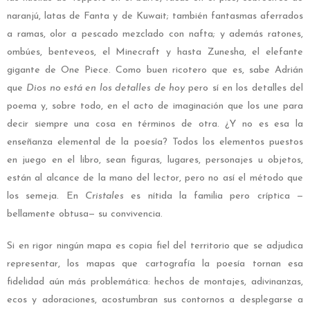
naranjú, latas de Fanta y de Kuwait; también fantasmas aferrados
a ramas, olor a pescado mezclado con nafta; y además ratones,
ombúes, benteveos, el Minecraft y hasta Zunesha, el elefante
gigante de One Piece. Como buen ricotero que es, sabe Adrián
que
Dios no está en los detalles de hoy
pero sí en los detalles del
poema y, sobre todo, en el acto de imaginación que los une para
decir siempre una cosa en términos de otra. ¿Y no es esa la
enseñanza elemental de la poesía? Todos los elementos puestos
en juego en el libro, sean figuras, lugares, personajes u objetos,
están al alcance de la mano del lector, pero no así el método que
los semeja. En
Cristales
es nítida la familia pero críptica —
bellamente obtusa— su convivencia.
Si en rigor ningún mapa es copia fiel del territorio que se adjudica
representar, los mapas que cartografía la poesía tornan esa
fidelidad aún más problemática: hechos de montajes, adivinanzas,
ecos y adoraciones, acostumbran sus contornos a desplegarse a