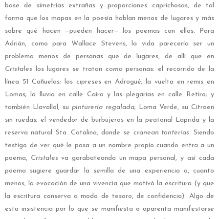
base de simetrías extrañas y proporciones caprichosas, de tal
forma que los mapas en la poesía hablan menos de lugares y más
sobre qué hacen —pueden hacer— los poemas con ellos. Para
Adrián, como para Wallace Stevens, la vida parecería ser un
problema menos de personas que de lugares, de allí que en
Cristales
los lugares se tratan
como
personas: el recorrido de la
línea 51 Cañuelas; los cipreses en Adrogué; la vuelta en remis en
Lomas; la lluvia en calle Cairo y las plegarias en calle Retiro; y
también Llavallol, su
pinturería regalada
; Loma Verde, su Citroen
sin ruedas; el vendedor de burbujeros en la peatonal Laprida y la
reserva natural Sta. Catalina, donde se
cranean tonterías
. Siendo
testigo de ver qué le pasa a un nombre propio cuando entra a un
poema,
Cristales
va garabateando un mapa personal, y así cada
poema sugiere guardar la semilla de una experiencia o, cuanto
menos, la evocación de una vivencia que motivó la escritura (y que
la escritura conserva a modo de tesoro, de confidencia). Algo de
esta insistencia por lo que se manifiesta o aparenta manifestarse